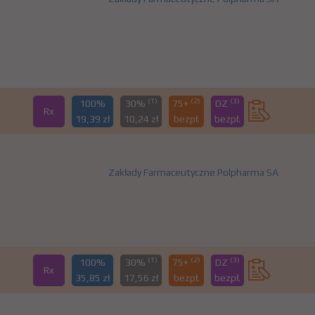
(1)
(2)
(3)
100%
30%
75+
DZ
Rx
19,39 zł
10,24 zł
bezpł.
bezpł.
Zakłady Farmaceutyczne Polpharma SA
(1)
(2)
(3)
100%
30%
75+
DZ
Rx
35,85 zł
17,56 zł
bezpł.
bezpł.