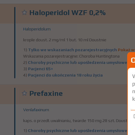
Haloperidol WZF 0,2%
Haloperidolum
krople doust. 2 mg/ml 1 but. 10 ml Doustnie
1)
Tylko we wskazaniach pozarejestracyjnych
Pokaż w
Wskazania pozarejestracyjne: Choroba Huntingtona
2)
Choroby psychiczne lub upośledzenia umysłowe
3)
Pacjenci 65+
4)
Pacjenci do ukończenia 18 roku życia
W
p
n
Prefaxine
k
Venlafaxinum
kaps. o przedł. uwalnianiu, twarde 150 mg 28 szt. Doustnie
1)
Choroby psychiczne lub upośledzenia umysłowe
Pok