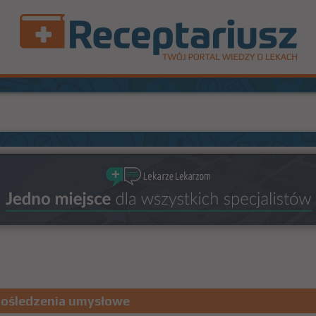
pośledzenia umysłowe