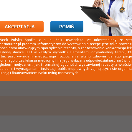
owa; neuralgia lub neuropatia w obrębie twarzy
AKCEPTACJA
POMIŃ
kSeek Polska Spółka z o. o. Sp.k. oświadcza, że udostępniany ze stro
eptuariusz.pl program informatyczny do wystawiania recept jest tylko narzęd
ocniczym ułatwiającym sporządzenie recepty, a zastosowanie konkretnego le
eślonej dawce jest w każdym wypadku elementem indywidualnej terapii, kt
stać jest wynikiem medycznego rozpoznania stanu zdrowia danego pacje
onanego przez lekarza medycyny i na jego wyłączną odpowiedzialność zarówno
lędem medycznym, jak i formalnej zgodności wystawianej recepty z właści
aż wskazania z ChPL
episami i wymaganiami instytucji publicznoprawnych zajmujących się organiza
ulacją i finansowaniem rynku usług medycznych.
owa; neuralgia lub neuropatia w obrębie twarzy