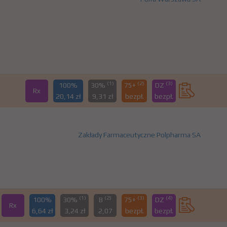
(1)
(2)
(3)
100%
30%
75+
DZ
Rx
20,14 zł
9,31 zł
bezpł.
bezpł.
Zakłady Farmaceutyczne Polpharma SA
(1)
(2)
(3)
(4)
100%
30%
B
75+
DZ
Rx
6,64 zł
3,24 zł
2,07
bezpł.
bezpł.