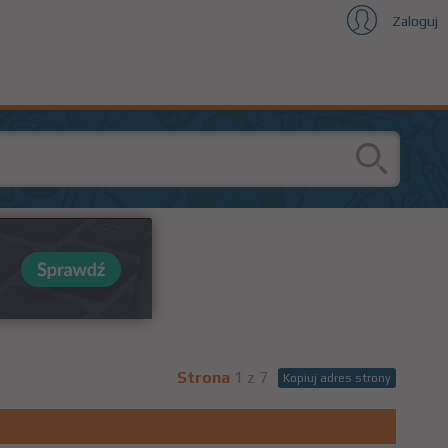
Zaloguj
Strona
1 z 7
Kopiuj adres strony