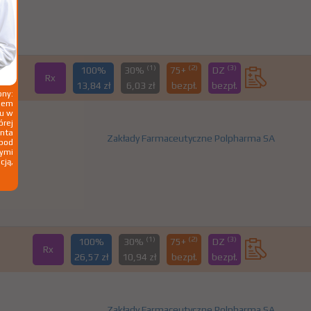
(1)
(2)
(3)
100%
30%
75+
DZ
Rx
13,84 zł
6,03 zł
bezpł.
bezpł.
ny:
ziem
ku w
órej
nta
Zakłady Farmaceutyczne Polpharma SA
 pod
wymi
cją,
(1)
(2)
(3)
100%
30%
75+
DZ
Rx
26,57 zł
10,94 zł
bezpł.
bezpł.
Zakłady Farmaceutyczne Polpharma SA