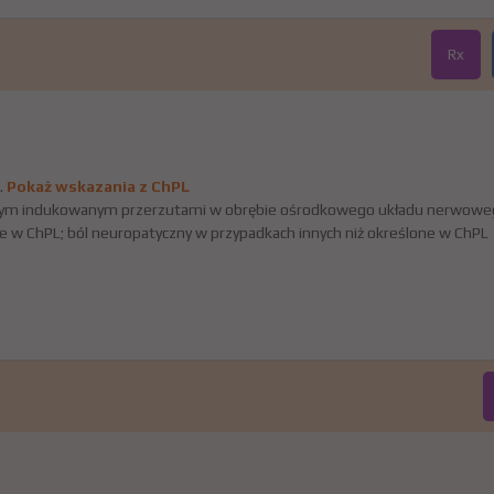
Rx
.
Pokaż wskazania z ChPL
owym indukowanym przerzutami w obrębie ośrodkowego układu nerwowego
e w ChPL; ból neuropatyczny w przypadkach innych niż określone w ChPL