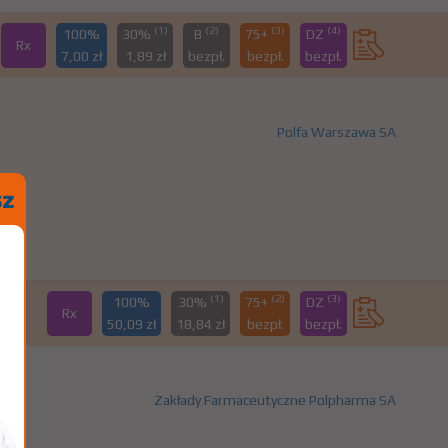
(1)
(2)
(3)
(4)
100%
30%
B
75+
DZ
Rx
7,00 zł
1,89 zł
bezpł.
bezpł.
bezpł.
Polfa Warszawa SA
(1)
(2)
(3)
100%
30%
75+
DZ
Rx
50,09 zł
18,84 zł
bezpł.
bezpł.
Zakłady Farmaceutyczne Polpharma SA