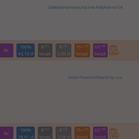
Zakłady Farmaceutyczne Polpharma SA
(1)
(2)
(3)
(4)
100%
B
R
75+
DZ
Rx
43,13 zł
bezpł.
3,20 zł
bezpł.
bezpł.
Orion Pharma Poland Sp. o.o.
(1)
(2)
(3)
(4)
100%
B
R
75+
DZ
Rx
70,91 zł
bezpł.
3,56 zł
bezpł.
bezpł.