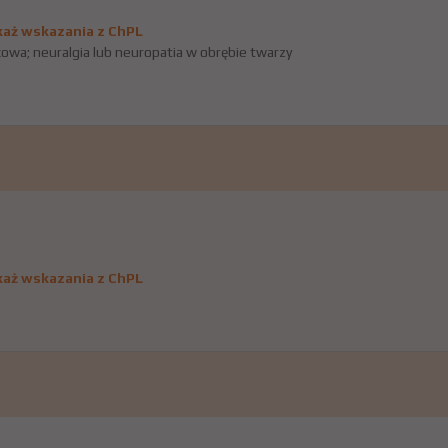
aż wskazania z ChPL
owa; neuralgia lub neuropatia w obrębie twarzy
aż wskazania z ChPL