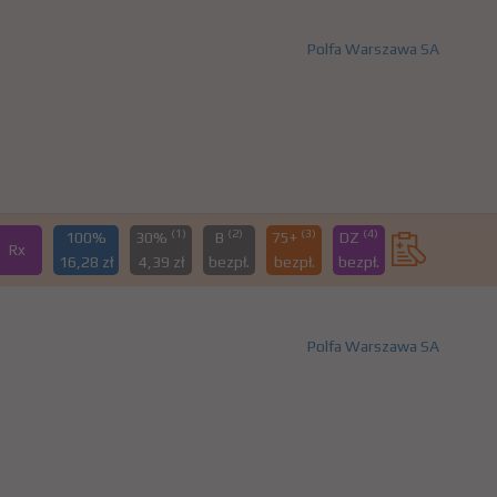
Polfa Warszawa SA
(1)
(2)
(3)
(4)
100%
30%
B
75+
DZ
Rx
16,28 zł
4,39 zł
bezpł.
bezpł.
bezpł.
Polfa Warszawa SA