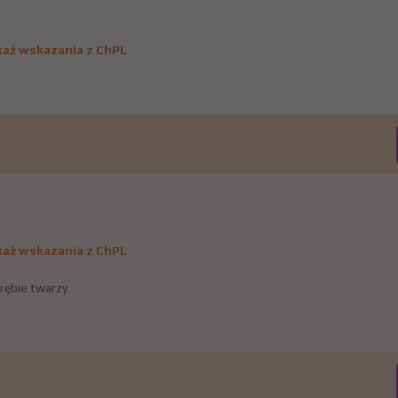
aż wskazania z ChPL
aż wskazania z ChPL
rębie twarzy