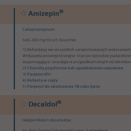
®
Amizepin
Carbamazepinum
tabl. 200 mg 50 szt. Doustnie
1) Refundacja we wszystkich zarejestrowanych wskazaniach
Wskazania pozarejestracyjne: Stan po epizodzie padaczk
wspomagające; neuralgia w przypadkach innych niż określon
2)
Choroby psychiczne lub upośledzenia umysłowe
3)
Pacjenci 65+
4)
Kobiety w ciąży
5)
Pacjenci do ukończenia 18 roku życia
®
Decaldol
Haloperidolum decanoatas
inj. dom. [roztw.] 50 mg/ml 5 amp. 1 ml Iniekcje