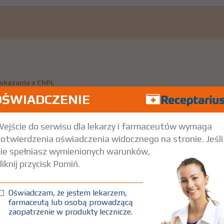
skazania z ChPL
OŚWIADCZENIE
ejście do serwisu dla lekarzy i farmaceutów wymaga
otwierdzenia oświadczenia widocznego na stronie. Jeśli
ie spełniasz wymienionych warunków,
liknij przycisk Pomiń.
Oświadczam, że jestem lekarzem,
farmaceutą lub osobą prowadzącą
zaopatrzenie w produkty lecznicze.
aż wskazania z ChPL