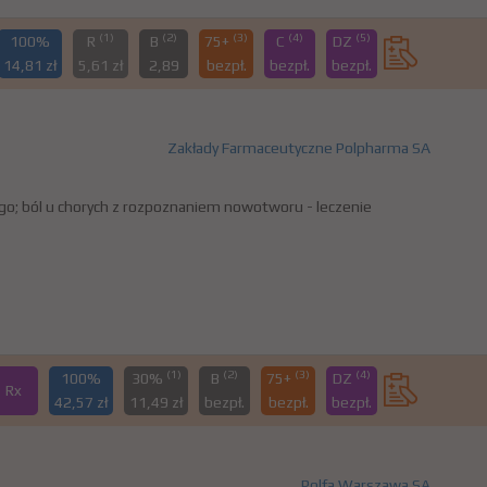
(1)
(2)
(3)
(4)
(5)
100%
R
B
75+
C
DZ
14,81 zł
5,61 zł
2,89
bezpł.
bezpł.
bezpł.
Zakłady Farmaceutyczne Polpharma SA
; ból u chorych z rozpoznaniem nowotworu - leczenie
(1)
(2)
(3)
(4)
100%
30%
B
75+
DZ
Rx
42,57 zł
11,49 zł
bezpł.
bezpł.
bezpł.
Polfa Warszawa SA