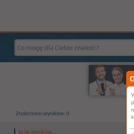
W
p
n
Znaleziono wyników:
0
k
Brak wyników...