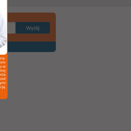
ny:
ziem
ku w
órej
nta
 pod
wymi
cją,