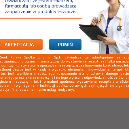
Oświadczam, że jestem lekarzem,
farmaceutą lub osobą prowadzącą
zaopatrzenie w produkty lecznicze.
NAZWA LEKU
nazwę leku, którego nie
odamy go do naszej bazy
AKCEPTACJA
POMIŃ
enie e-mail o dodaniu produktu do bazy
kSeek Polska Spółka z o. o. Sp.k. oświadcza, że udostępniany ze stro
eptuariusz.pl program informatyczny do wystawiania recept jest tylko narzęd
ocniczym ułatwiającym sporządzenie recepty, a zastosowanie konkretnego le
eślonej dawce jest w każdym wypadku elementem indywidualnej terapii, kt
stać jest wynikiem medycznego rozpoznania stanu zdrowia danego pacje
onanego przez lekarza medycyny i na jego wyłączną odpowiedzialność zarówno
lędem medycznym, jak i formalnej zgodności wystawianej recepty z właści
episami i wymaganiami instytucji publicznoprawnych zajmujących się organiza
ulacją i finansowaniem rynku usług medycznych.