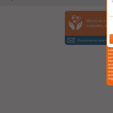
Wyślij do nas 
znalazłeś, a d
Chcę otrzymać powiadomi
Le
rec
pom
okr
po
dok
wzg
prz
reg