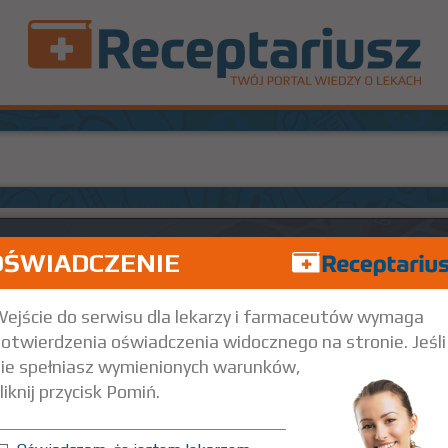
OŚWIADCZENIE
ejście do serwisu dla lekarzy i farmaceutów wymaga
otwierdzenia oświadczenia widocznego na stronie. Jeśli
ie spełniasz wymienionych warunków,
liknij przycisk Pomiń.