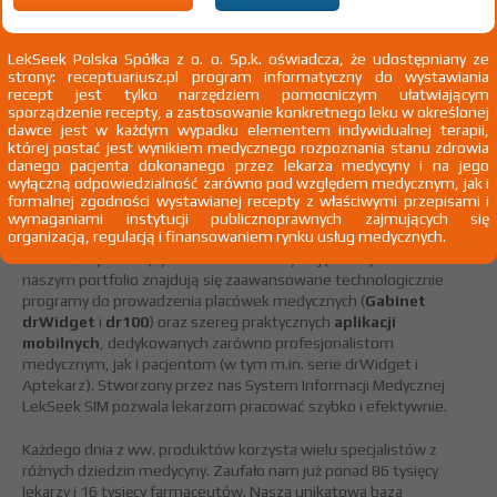
LekSeek Polska Spółka z o. o. Sp.k. oświadcza, że udostępniany ze
strony: receptuariusz.pl program informatyczny do wystawiania
LekSeek Polska Sp. z o.o. Sp. k.
recept jest tylko narzędziem pomocniczym ułatwiającym
sporządzenie recepty, a zastosowanie konkretnego leku w określonej
dawce jest w każdym wypadku elementem indywidualnej terapii,
LekSeek Polska
to innowacyjna firma programistyczna działająca
której postać jest wynikiem medycznego rozpoznania stanu zdrowia
w obszarze medycyny od 2003 roku. Naszym celem jest
danego pacjenta dokonanego przez lekarza medycyny i na jego
dostarczanie lekarzom nowoczesnych narzędzi i sprawdzonych
wyłączną odpowiedzialność zarówno pod względem medycznym, jak i
informacji, niezbędnych do skutecznego diagnozowania i leczenia
formalnej zgodności wystawianej recepty z właściwymi przepisami i
pacjentów.
wymaganiami instytucji publicznoprawnych zajmujących się
organizacją, regulacją i finansowaniem rynku usług medycznych.
Wnieśliśmy znaczący wkład w informatyzację służby zdrowia. W
naszym portfolio znajdują się zaawansowane technologicznie
programy do prowadzenia placówek medycznych (
Gabinet
drWidget
i
dr100
) oraz szereg praktycznych
aplikacji
mobilnych
, dedykowanych zarówno profesjonalistom
medycznym, jak i pacjentom (w tym m.in. serie drWidget i
Aptekarz). Stworzony przez nas System Informacji Medycznej
LekSeek SIM pozwala lekarzom pracować szybko i efektywnie.
Każdego dnia z ww. produktów korzysta wielu specjalistów z
różnych dziedzin medycyny. Zaufało nam już ponad 86 tysięcy
lekarzy i 16 tysięcy farmaceutów. Nasza unikatowa baza