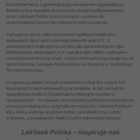
kontaktów (wraz z geolokalizacją) nieustannie się powiększa.
Świadczy to o wysokiej skuteczności działań podejmowanych
przez LekSeek Polska oraz o rosnącym zaufaniu do
proponowanych przez nas nowoczesnych rozwiązań.
Zajmujemy się nie tylko tworzeniem aplikacji (mobilnych i
webowych), lecz także promocją leków Rx oraz OTC. Z
powodzeniem realizujemy szeroko zakrojone kampanie typu
Multichannel, obejmujące m.in. wysyłkę SMS/ MMS, mailingów i
newsletterów tematycznych, a także telemarketing medyczny. W
opinii klientów, LekSeek Polska to lider w obszarze e-marketingu
farmaceutycznego.
O najwyższą jakość naszych produktów i usług dba zespół 120
kreatywnych i nietuzinkowych pracowników, w tym ponad 40
specjalistów działu IT. Dysponujemy własnymi zasobami i
rozwiązaniami – to sprawia, że posiadamy pełną kontrolę podczas
procesu produkcji oraz optymalizujemy koszty. LekSeek Polska to
idea, którą realizują wspólnie ludzie: nasi klienci i my. Ludzie
pracowici, zaangażowani i lojalni. Ludzie odnoszący sukcesy.
LekSeek Polska – inspiruje nas