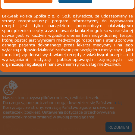
Wyślij do nas nazwę leku, którego nie
znalazłeś, a dodamy go do naszej bazy
LekSeek Polska Spółka z o. o. Sp.k. oświadcza, że udostępniany ze
strony: receptuariusz.pl program informatyczny do wystawiania
recept jest tylko narzędziem pomocniczym ułatwiającym
sporządzenie recepty, a zastosowanie konkretnego leku w określonej
NAZWA LEKU
dawce jest w każdym wypadku elementem indywidualnej terapii,
której postać jest wynikiem medycznego rozpoznania stanu zdrowia
danego pacjenta dokonanego przez lekarza medycyny i na jego
wyłączną odpowiedzialność zarówno pod względem medycznym, jak i
formalnej zgodności wystawianej recepty z właściwymi przepisami i
Chcę otrzymać powiadomienie e-mail o dodaniu produktu do bazy
wymaganiami instytucji publicznoprawnych zajmujących się
organizacją, regulacją i finansowaniem rynku usług medycznych.
biuro@lekseek.com
+22 350 00 06
LekSeek ® Polska © 2026
Nasza strona używa plików cookies, czyli ciasteczek.
Do czego są one potrzebne mogą dowiedzieć się Państwo
tutaj
Polityka prywatności
Korzystając ze strony, wyrażają Państwo zgodę na używanie
ciasteczek (cookies). Ustawienia dotyczące przechowywania
Regulamin
ciasteczek można zmienić w swojej przeglądarce.
ROZUMIEM
Wersja aplikacji: BUILD_LABEL