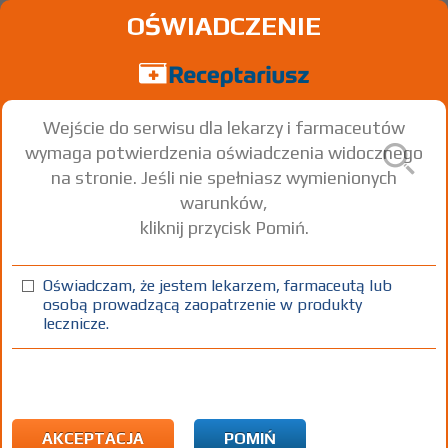
OŚWIADCZENIE
Wejście do serwisu dla lekarzy i farmaceutów
wymaga potwierdzenia oświadczenia widocznego
na stronie. Jeśli nie spełniasz wymienionych
warunków,
kliknij przycisk Pomiń.
Oświadczam, że jestem lekarzem, farmaceutą lub
osobą prowadzącą zaopatrzenie w produkty
lecznicze.
Znaleziono wyników:
0
Brak wyników...
AKCEPTACJA
POMIŃ