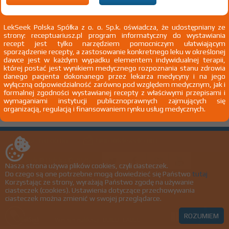
Wyślij do nas nazwę leku, którego nie
znalazłeś, a dodamy go do naszej bazy
LekSeek Polska Spółka z o. o. Sp.k. oświadcza, że udostępniany ze
strony: receptuariusz.pl program informatyczny do wystawiania
recept jest tylko narzędziem pomocniczym ułatwiającym
sporządzenie recepty, a zastosowanie konkretnego leku w określonej
NAZWA LEKU
dawce jest w każdym wypadku elementem indywidualnej terapii,
której postać jest wynikiem medycznego rozpoznania stanu zdrowia
danego pacjenta dokonanego przez lekarza medycyny i na jego
wyłączną odpowiedzialność zarówno pod względem medycznym, jak i
formalnej zgodności wystawianej recepty z właściwymi przepisami i
Chcę otrzymać powiadomienie e-mail o dodaniu produktu do bazy
wymaganiami instytucji publicznoprawnych zajmujących się
organizacją, regulacją i finansowaniem rynku usług medycznych.
biuro@lekseek.com
+22 350 00 06
LekSeek ® Polska © 2026
Nasza strona używa plików cookies, czyli ciasteczek.
Do czego są one potrzebne mogą dowiedzieć się Państwo
tutaj
Polityka prywatności
Korzystając ze strony, wyrażają Państwo zgodę na używanie
ciasteczek (cookies). Ustawienia dotyczące przechowywania
Regulamin
ciasteczek można zmienić w swojej przeglądarce.
ROZUMIEM
Wersja aplikacji: BUILD_LABEL