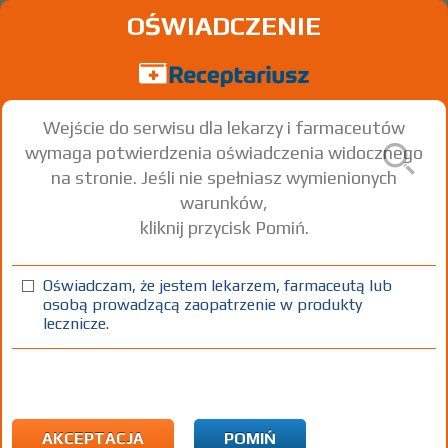
OŚWIADCZENIE
Wejście do serwisu dla lekarzy i farmaceutów
wymaga potwierdzenia oświadczenia widocznego
na stronie. Jeśli nie spełniasz wymienionych
warunków,
kliknij przycisk Pomiń.
Oświadczam, że jestem lekarzem, farmaceutą lub
osobą prowadzącą zaopatrzenie w produkty
lecznicze.
Znaleziono wyników:
0
Brak wyników...
AKCEPTACJA
POMIŃ