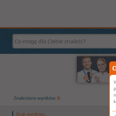
W
p
n
Znaleziono wyników:
0
k
Brak wyników...