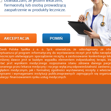
Oświadczam, że jestem lekarzem,
farmaceutą lub osobą prowadzącą
zaopatrzenie w produkty lecznicze.
NAZWA LEKU
nazwę leku, którego nie
odamy go do naszej bazy
AKCEPTACJA
POMIŃ
enie e-mail o dodaniu produktu do bazy
kSeek Polska Spółka z o. o. Sp.k. oświadcza, że udostępniany ze stro
eptuariusz.pl program informatyczny do wystawiania recept jest tylko narzęd
ocniczym ułatwiającym sporządzenie recepty, a zastosowanie konkretnego le
eślonej dawce jest w każdym wypadku elementem indywidualnej terapii, kt
stać jest wynikiem medycznego rozpoznania stanu zdrowia danego pacje
onanego przez lekarza medycyny i na jego wyłączną odpowiedzialność zarówno
lędem medycznym, jak i formalnej zgodności wystawianej recepty z właści
episami i wymaganiami instytucji publicznoprawnych zajmujących się organiza
ulacją i finansowaniem rynku usług medycznych.