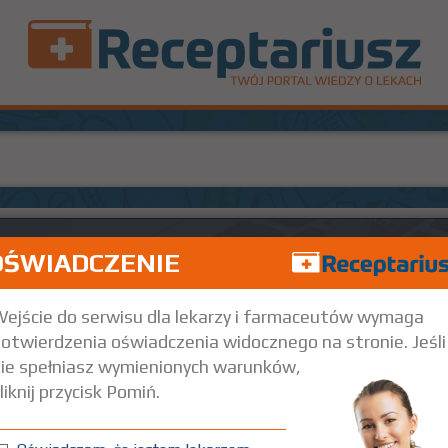
OŚWIADCZENIE
ejście do serwisu dla lekarzy i farmaceutów wymaga
otwierdzenia oświadczenia widocznego na stronie. Jeśli
ie spełniasz wymienionych warunków,
liknij przycisk Pomiń.