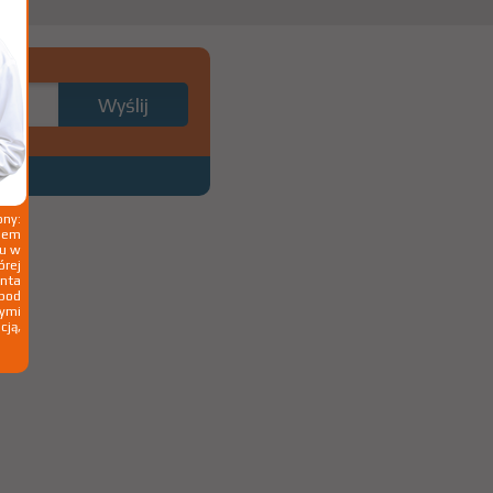
ny:
ziem
ku w
órej
nta
 pod
wymi
cją,