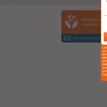
Wyślij do nas 
znalazłeś, a d
Chcę otrzymać powiadomi
Le
rec
pom
okr
po
dok
wzg
prz
reg