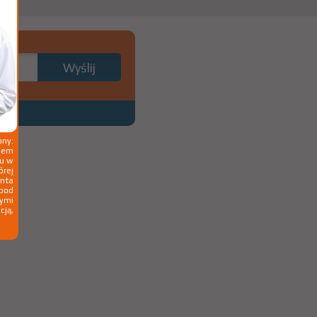
ny:
ziem
ku w
órej
nta
 pod
wymi
cją,