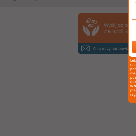
Wyślij do nas 
znalazłeś, a d
Chcę otrzymać powiadomi
Le
rec
pom
okr
po
dok
wzg
prz
reg