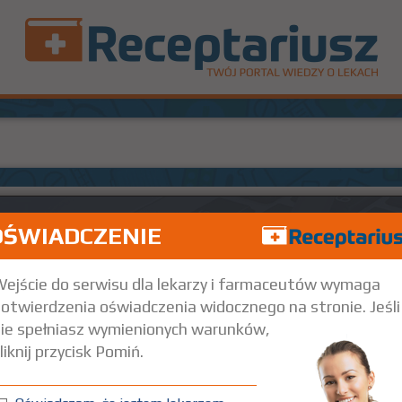
OŚWIADCZENIE
ejście do serwisu dla lekarzy i farmaceutów wymaga
otwierdzenia oświadczenia widocznego na stronie. Jeśli
ie spełniasz wymienionych warunków,
liknij przycisk Pomiń.