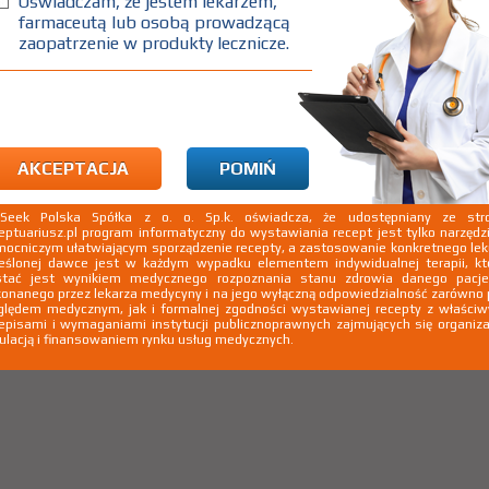
Oświadczam, że jestem lekarzem,
farmaceutą lub osobą prowadzącą
zaopatrzenie w produkty lecznicze.
NAZWA LEKU
nazwę leku, którego nie
odamy go do naszej bazy
AKCEPTACJA
POMIŃ
enie e-mail o dodaniu produktu do bazy
kSeek Polska Spółka z o. o. Sp.k. oświadcza, że udostępniany ze stro
eptuariusz.pl program informatyczny do wystawiania recept jest tylko narzęd
ocniczym ułatwiającym sporządzenie recepty, a zastosowanie konkretnego le
eślonej dawce jest w każdym wypadku elementem indywidualnej terapii, kt
stać jest wynikiem medycznego rozpoznania stanu zdrowia danego pacje
onanego przez lekarza medycyny i na jego wyłączną odpowiedzialność zarówno
lędem medycznym, jak i formalnej zgodności wystawianej recepty z właści
episami i wymaganiami instytucji publicznoprawnych zajmujących się organiza
ulacją i finansowaniem rynku usług medycznych.