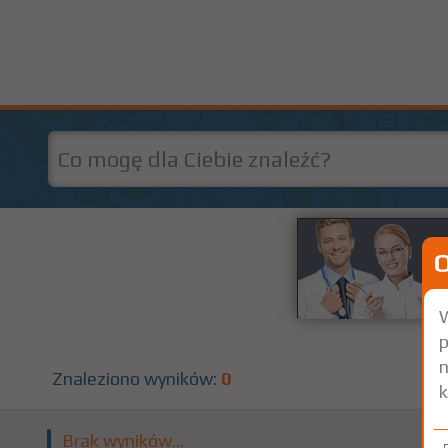
W
p
n
Znaleziono wyników:
0
k
Brak wyników...