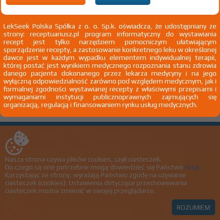
Wyślij do nas nazwę leku, którego nie
znalazłeś, a dodamy go do naszej bazy
LekSeek Polska Spółka z o. o. Sp.k. oświadcza, że udostępniany ze
strony: receptuariusz.pl program informatyczny do wystawiania
recept jest tylko narzędziem pomocniczym ułatwiającym
sporządzenie recepty, a zastosowanie konkretnego leku w określonej
NAZWA LEKU
dawce jest w każdym wypadku elementem indywidualnej terapii,
której postać jest wynikiem medycznego rozpoznania stanu zdrowia
danego pacjenta dokonanego przez lekarza medycyny i na jego
wyłączną odpowiedzialność zarówno pod względem medycznym, jak i
formalnej zgodności wystawianej recepty z właściwymi przepisami i
Chcę otrzymać powiadomienie e-mail o dodaniu produktu do bazy
wymaganiami instytucji publicznoprawnych zajmujących się
organizacją, regulacją i finansowaniem rynku usług medycznych.
biuro@lekseek.com
+22 350 00 06
LekSeek ® Polska © 2026
Nasza strona używa plików cookies, czyli ciasteczek.
Do czego są one potrzebne mogą dowiedzieć się Państwo
tutaj
Polityka prywatności
Korzystając ze strony, wyrażają Państwo zgodę na używanie
ciasteczek (cookies). Ustawienia dotyczące przechowywania
Regulamin
ciasteczek można zmienić w swojej przeglądarce.
ROZUMIEM
Wersja aplikacji: BUILD_LABEL