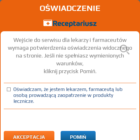
OŚWIADCZENIE
Wejście do serwisu dla lekarzy i farmaceutów
wymaga potwierdzenia oświadczenia widocznego
na stronie. Jeśli nie spełniasz wymienionych
warunków,
kliknij przycisk Pomiń.
Oświadczam, że jestem lekarzem, farmaceutą lub
osobą prowadzącą zaopatrzenie w produkty
lecznicze.
Znaleziono wyników:
0
Brak wyników...
AKCEPTACJA
POMIŃ