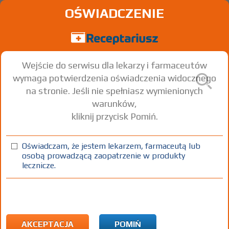
OŚWIADCZENIE
Wejście do serwisu dla lekarzy i farmaceutów
wymaga potwierdzenia oświadczenia widocznego
na stronie. Jeśli nie spełniasz wymienionych
warunków,
kliknij przycisk Pomiń.
Oświadczam, że jestem lekarzem, farmaceutą lub
osobą prowadzącą zaopatrzenie w produkty
lecznicze.
Znaleziono wyników:
0
Brak wyników...
AKCEPTACJA
POMIŃ