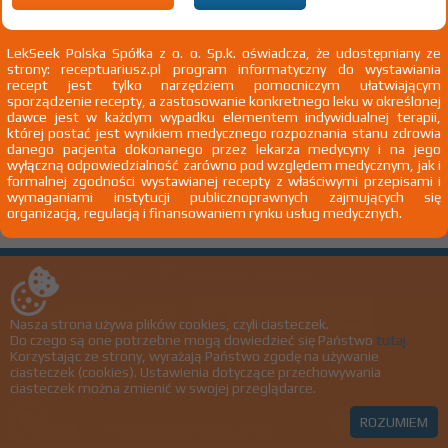
Wyślij do nas nazwę leku, którego nie
znalazłeś, a dodamy go do naszej bazy
LekSeek Polska Spółka z o. o. Sp.k. oświadcza, że udostępniany ze
strony: receptuariusz.pl program informatyczny do wystawiania
recept jest tylko narzędziem pomocniczym ułatwiającym
sporządzenie recepty, a zastosowanie konkretnego leku w określonej
NAZWA LEKU
dawce jest w każdym wypadku elementem indywidualnej terapii,
której postać jest wynikiem medycznego rozpoznania stanu zdrowia
danego pacjenta dokonanego przez lekarza medycyny i na jego
wyłączną odpowiedzialność zarówno pod względem medycznym, jak i
formalnej zgodności wystawianej recepty z właściwymi przepisami i
Chcę otrzymać powiadomienie e-mail o dodaniu produktu do bazy
wymaganiami instytucji publicznoprawnych zajmujących się
organizacją, regulacją i finansowaniem rynku usług medycznych.
biuro@lekseek.com
+22 350 00 06
LekSeek ® Polska © 2026
Nasza strona używa plików cookies, czyli ciasteczek.
Do czego są one potrzebne mogą dowiedzieć się Państwo
tutaj
Polityka prywatności
Korzystając ze strony, wyrażają Państwo zgodę na używanie
ciasteczek (cookies). Ustawienia dotyczące przechowywania
Regulamin
ciasteczek można zmienić w swojej przeglądarce.
ROZUMIEM
Wersja aplikacji: BUILD_LABEL