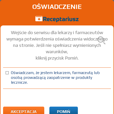
OŚWIADCZENIE
Wejście do serwisu dla lekarzy i farmaceutów
wymaga potwierdzenia oświadczenia widocznego
na stronie. Jeśli nie spełniasz wymienionych
warunków,
kliknij przycisk Pomiń.
Cerkopil hipoalergiczny krem
do pielęgnacji twarzy
Oświadczam, że jestem lekarzem, farmaceutą lub
osobą prowadzącą zaopatrzenie w produkty
krem
1 op. 50 ml
Na skórę
lecznicze.
100%
DK
51,22
AKCEPTACJA
POMIŃ