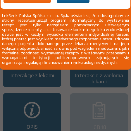
LekSeek Polska Spółka z o. o. Sp.k. oświadcza, że udostępniany ze
strony: receptuariusz.pl program informatyczny do wystawiania
Wszystkie dawki leku
ATC
recept jest tylko narzędziem pomocniczym ułatwiającym
sporządzenie recepty, a zastosowanie konkretnego leku w określonej
dawce jest w każdym wypadku elementem indywidualnej terapii,
której postać jest wynikiem medycznego rozpoznania stanu zdrowia
danego pacjenta dokonanego przez lekarza medycyny i na jego
wyłączną odpowiedzialność zarówno pod względem medycznym, jak i
formalnej zgodności wystawianej recepty z właściwymi przepisami i
wymaganiami instytucji publicznoprawnych zajmujących się
organizacją, regulacją i finansowaniem rynku usług medycznych.
Interakcje z lekami
Interakcje z wieloma
lekami
OPIS
ICD10