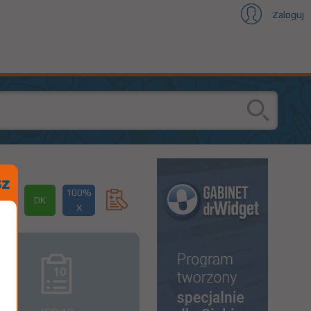
Zaloguj
100%
DK
X