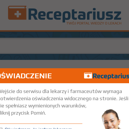
OŚWIADCZENIE
Na skórę
ejście do serwisu dla lekarzy i farmaceutów wymaga
otwierdzenia oświadczenia widocznego na stronie. Jeśli
ie spełniasz wymienionych warunków,
liknij przycisk Pomiń.