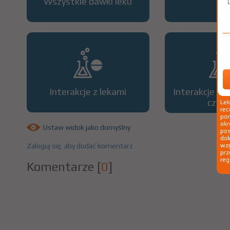
Wszystkie dawki leku
OP
Interakcje z lekami
Interakcje z 
czyn
Le
rec
pom
okr
Ustaw widok jako domyślny
po
dok
Zaloguj się, aby dodać komentarz
wzg
prz
reg
Komentarze
[
0
]