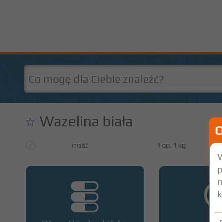
Wazelina biała
maść
1 op. 1 kg
W
p
n
k