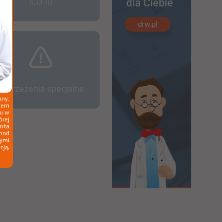
ICD10
Ostrzeżenia specjalne
ny:
ziem
ku w
órej
nta
 pod
wymi
cją,