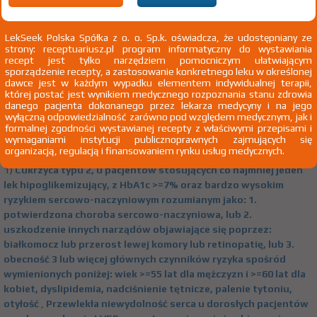
terapią opartą na ACE-i/ARB nie krócej niż 4
tygodnie lub z przeciwskazaniami do tych terapii
LekSeek Polska Spółka z o. o. Sp.k. oświadcza, że udostępniany ze
strony: receptuariusz.pl program informatyczny do wystawiania
recept jest tylko narzędziem pomocniczym ułatwiającym
(1)
(2)
100%
30%
75+
Forxiga
sporządzenie recepty, a zastosowanie konkretnego leku w określonej
Rx
147,77 zł
98,21 zł
bezpł.
dawce jest w każdym wypadku elementem indywidualnej terapii,
której postać jest wynikiem medycznego rozpoznania stanu zdrowia
danego pacjenta dokonanego przez lekarza medycyny i na jego
Dapagliflozinum
wyłączną odpowiedzialność zarówno pod względem medycznym, jak i
formalnej zgodności wystawianej recepty z właściwymi przepisami i
tabl. powl. 10 mg 30 szt.
AstraZeneca Pharma Poland Sp. z
wymaganiami instytucji publicznoprawnych zajmujących się
Doustnie
o.o.
organizacją, regulacją i finansowaniem rynku usług medycznych.
1)
Cukrzyca typu 2, u pacjentów stosujących co najmniej jeden
lek hipoglikemizujący, z HbA1c >=7% oraz bardzo wysokim
ryzykiem sercowo-naczyniowym rozumianym jako: 1.
potwierdzona choroba sercowo-naczyniowa, lub 2.
uszkodzenie innych narządów objawiające się poprzez:
białkomocz lub przerost lewej komory lub retinopatię, lub 3.
obecność 3 lub więcej głównych czynników ryzyka spośród
wymienionych poniżej: wiek >=55 lat dla mężczyzn i >=60 lat dla
kobiet, dyslipidemia, nadciśnienie tętnicze, palenie tytoniu,
otyłość
,
Przewlekła niewydolność serca u dorosłych pacjentów