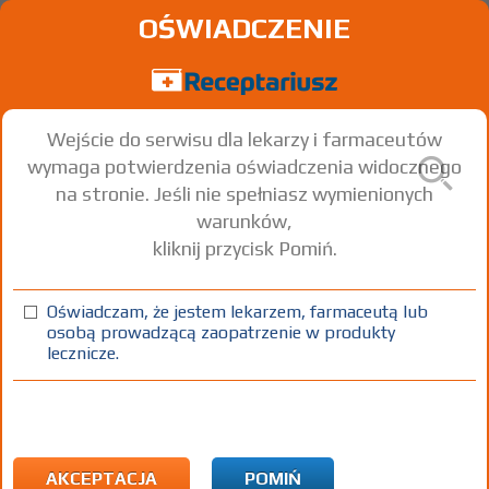
OŚWIADCZENIE
Wejście do serwisu dla lekarzy i farmaceutów
wymaga potwierdzenia oświadczenia widocznego
na stronie. Jeśli nie spełniasz wymienionych
warunków,
kliknij przycisk Pomiń.
Oświadczam, że jestem lekarzem, farmaceutą lub
osobą prowadzącą zaopatrzenie w produkty
lecznicze.
Znaleziono wyników:
1
Strona
1 z 1
Kopiuj adres strony
Choroba przewlekła:
Przewlekła choroba nerek u
dorosłych pacjentów z eGFR <60 ml/min/1,73m2,
albuminurią lub białkomoczem oraz leczonych
AKCEPTACJA
POMIŃ