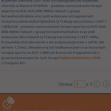
w pełnym zakresie LVEF oraz utrzymującymi się objawami
choroby w klasie II-IV NYHA: - pomimo zastosowania terapii
opartej na ACEi (lub ARB/ARNi) i lekach z grupy
betaadrenolityków oraz jeśli wskazane antagonistach
receptora mineralokortykoidów (z frakcją wyrzutową z LVEF =
<40%) lub - pomimo zastosowania terapii opartej na ACEi (lub
ARB/ARNi) i lekach z grupy betaadrenolityków oraz jeśli
wskazane diuretykach (z frakcją wyrzutową z LVEF>40%)
,
Przewlekła choroba nerek u dorosłych pacjentów z eGFR <60
ml/min/1,73m2, albuminurią lub białkomoczem oraz leczonych
terapią opartą na ACE-i/ARB nie krócej niż 4 tygodnie lub z
przeciwskazaniami do tych terapii
Pokaż wskazania z ChPL
2)
Pacjenci 65+
Strona:
z
1
biuro@lekseek.com
+22 350 00 06
LekSeek ® Polska © 2026
Nasza strona używa plików cookies, czyli ciasteczek.