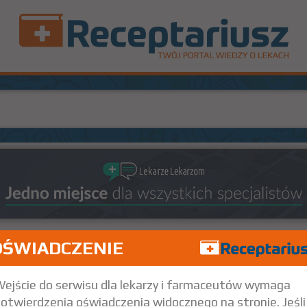
OŚWIADCZENIE
ejście do serwisu dla lekarzy i farmaceutów wymaga
otwierdzenia oświadczenia widocznego na stronie. Jeśli