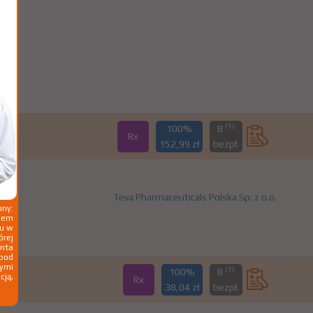
(1)
100%
B
Rx
152,99 zł
bezpł.
Teva Pharmaceuticals Polska Sp. z o.o.
ny:
ziem
ku w
órej
nta
 pod
wymi
(1)
100%
B
cją,
Rx
38,04 zł
bezpł.