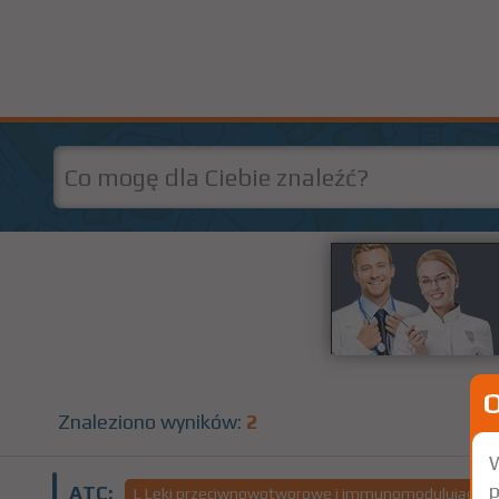
Znaleziono wyników:
2
W
p
ATC:
L Leki przeciwnowotworowe i immunomodulujące