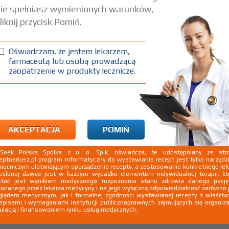
ie spełniasz wymienionych warunków,
liknij przycisk Pomiń.
a naturalnego
Oświadczam, że jestem lekarzem,
farmaceutą lub osobą prowadzącą
zaopatrzenie w produkty lecznicze.
AKCEPTACJA
POMIŃ
kSeek Polska Spółka z o. o. Sp.k. oświadcza, że udostępniany ze stro
eptuariusz.pl program informatyczny do wystawiania recept jest tylko narzęd
ocniczym ułatwiającym sporządzenie recepty, a zastosowanie konkretnego le
eślonej dawce jest w każdym wypadku elementem indywidualnej terapii, kt
stać jest wynikiem medycznego rozpoznania stanu zdrowia danego pacje
onanego przez lekarza medycyny i na jego wyłączną odpowiedzialność zarówno
lędem medycznym, jak i formalnej zgodności wystawianej recepty z właści
episami i wymaganiami instytucji publicznoprawnych zajmujących się organiza
ulacją i finansowaniem rynku usług medycznych.