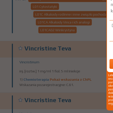
n
L01 Cytostatyki
k
L01C Alkaloidy roślinne i inne związki pochodzeni
L01CA Alkaloidy Vinca i ich analogi
L01CA02 Winkrystyna
Vincristine Teva
Vincristinum
inj. [roztw.] 1 mg/ml 1 fiol. 5 ml Iniekcje
Le
rec
1)
Chemioterapia
Pokaż wskazania z ChPL
pom
Wskazania pozarejestracyjne: C.61.
okr
po
dok
wzg
Vincristine Teva
prz
reg