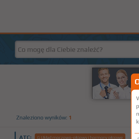
W
p
n
Znaleziono wyników:
1
k
ATC:
G Układ moczowo-płciowy i hormony płciowe