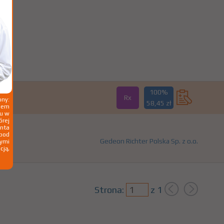
100%
Rx
ny:
58,45 zł
ziem
ku w
órej
nta
 pod
Gedeon Richter Polska Sp. z o.o.
wymi
cją,
Strona:
z
1