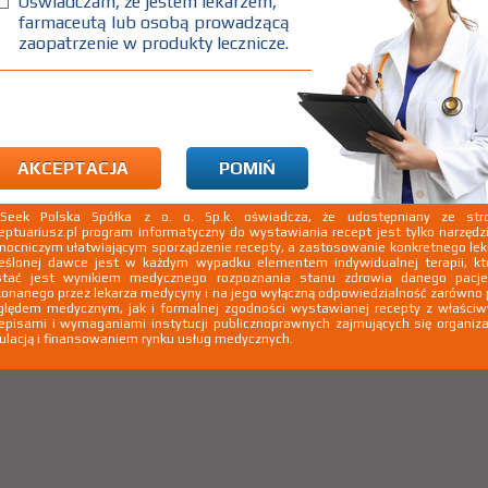
Oświadczam, że jestem lekarzem,
farmaceutą lub osobą prowadzącą
dulatory ich działania
zaopatrzenie w produkty lecznicze.
ce ogólnie
AKCEPTACJA
POMIŃ
kSeek Polska Spółka z o. o. Sp.k. oświadcza, że udostępniany ze stro
eptuariusz.pl program informatyczny do wystawiania recept jest tylko narzęd
ocniczym ułatwiającym sporządzenie recepty, a zastosowanie konkretnego le
eślonej dawce jest w każdym wypadku elementem indywidualnej terapii, kt
stać jest wynikiem medycznego rozpoznania stanu zdrowia danego pacje
onanego przez lekarza medycyny i na jego wyłączną odpowiedzialność zarówno
lędem medycznym, jak i formalnej zgodności wystawianej recepty z właści
episami i wymaganiami instytucji publicznoprawnych zajmujących się organiza
ulacją i finansowaniem rynku usług medycznych.