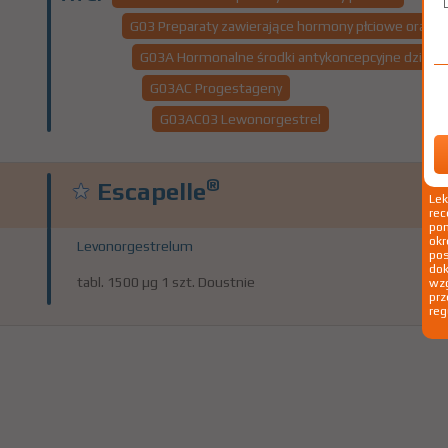
G03 Preparaty zawierające hormony płciowe oraz mo
G03A Hormonalne środki antykoncepcyjne działają
G03AC Progestageny
G03AC03 Lewonorgestrel
®
Escapelle
Le
rec
pom
okr
Levonorgestrelum
po
dok
tabl. 1500 µg 1 szt. Doustnie
wzg
prz
reg