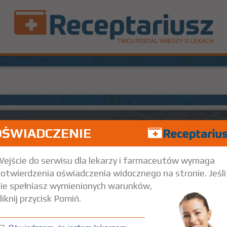
OŚWIADCZENIE
ejście do serwisu dla lekarzy i farmaceutów wymaga
otwierdzenia oświadczenia widocznego na stronie. Jeśli
ie spełniasz wymienionych warunków,
liknij przycisk Pomiń.