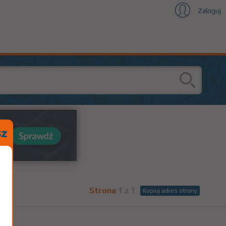
Zaloguj
Strona
1 z 1
Kopiuj adres strony