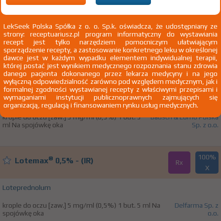
S01B Leki przeciwzapalne
S01BA Kortykosteroidy
LekSeek Polska Spółka z o. o. Sp.k. oświadcza, że udostępniany ze
strony: receptuariusz.pl program informatyczny do wystawiania
S01BA14 Loteprednol
recept jest tylko narzędziem pomocniczym ułatwiającym
sporządzenie recepty, a zastosowanie konkretnego leku w określonej
dawce jest w każdym wypadku elementem indywidualnej terapii,
której postać jest wynikiem medycznego rozpoznania stanu zdrowia
100%
®
Lotemax
0,5%
danego pacjenta dokonanego przez lekarza medycyny i na jego
Rx
40,50 zł
wyłączną odpowiedzialność zarówno pod względem medycznym, jak i
formalnej zgodności wystawianej recepty z właściwymi przepisami i
wymaganiami instytucji publicznoprawnych zajmujących się
Loteprednolum
organizacją, regulacją i finansowaniem rynku usług medycznych.
krople do oczu [zaw.] 5 mg/ml (0,5%) 1 but. 5
Bausch & Lomb Polska
ml Na spojówkę oka
Sp. z o.o.
100%
®
Lotemax
0,5% - (IR)
Rx
X
Loteprednolum
krople do oczu [zaw.] 5 mg/ml (0,5%) 1 but. 5 ml Na
Delfarma Sp. z
spojówkę oka
o.o.