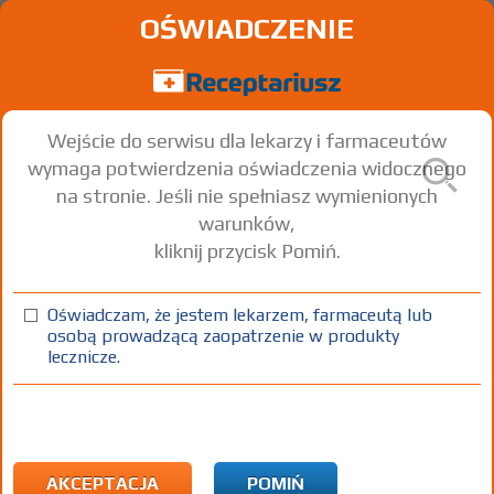
OŚWIADCZENIE
Wejście do serwisu dla lekarzy i farmaceutów
wymaga potwierdzenia oświadczenia widocznego
na stronie. Jeśli nie spełniasz wymienionych
warunków,
kliknij przycisk Pomiń.
Oświadczam, że jestem lekarzem, farmaceutą lub
osobą prowadzącą zaopatrzenie w produkty
lecznicze.
Znaleziono wyników:
2
Strona
1 z 1
Kopiuj adres strony
ATC:
S Narządy zmysłów
S01 Leki oftalmologiczne
AKCEPTACJA
POMIŃ