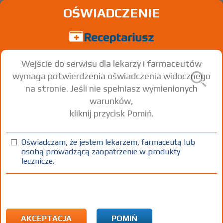
OŚWIADCZENIE
Wejście do serwisu dla lekarzy i farmaceutów
wymaga potwierdzenia oświadczenia widocznego
na stronie. Jeśli nie spełniasz wymienionych
warunków,
kliknij przycisk Pomiń.
Oświadczam, że jestem lekarzem, farmaceutą lub
osobą prowadzącą zaopatrzenie w produkty
lecznicze.
Znaleziono wyników:
4
Strona
1 z 1
Kopiuj adres strony
ICD10:
B Niektóre choroby zakaźne i pasożytnicze
B59 Pneumocystoza (J17.3*)
AKCEPTACJA
POMIŃ