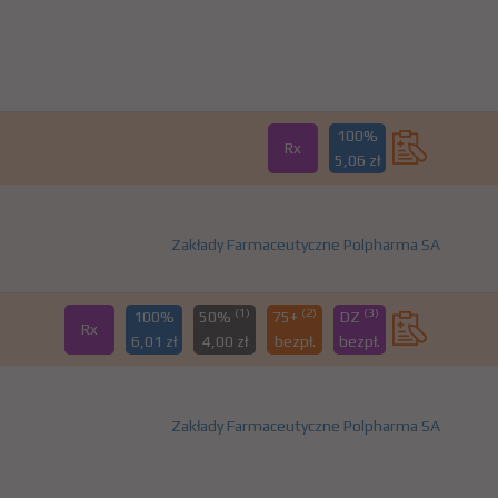
100%
Rx
5,06 zł
Zakłady Farmaceutyczne Polpharma SA
(1)
(2)
(3)
100%
50%
75+
DZ
Rx
6,01 zł
4,00 zł
bezpł.
bezpł.
Zakłady Farmaceutyczne Polpharma SA