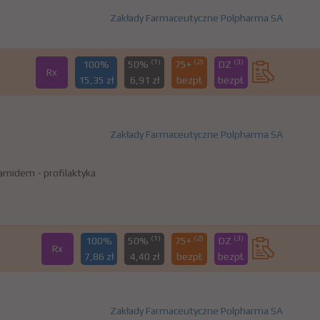
Zakłady Farmaceutyczne Polpharma SA
(1)
(2)
(3)
100%
50%
75+
DZ
Rx
15,35 zł
6,91 zł
bezpł.
bezpł.
Zakłady Farmaceutyczne Polpharma SA
famidem - profilaktyka
(1)
(2)
(3)
100%
50%
75+
DZ
Rx
7,86 zł
4,40 zł
bezpł.
bezpł.
Zakłady Farmaceutyczne Polpharma SA