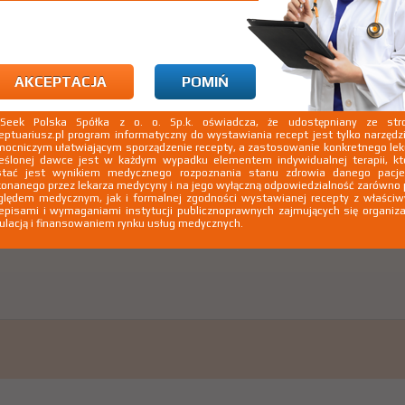
AKCEPTACJA
POMIŃ
kSeek Polska Spółka z o. o. Sp.k. oświadcza, że udostępniany ze stro
eptuariusz.pl program informatyczny do wystawiania recept jest tylko narzęd
ocniczym ułatwiającym sporządzenie recepty, a zastosowanie konkretnego le
eślonej dawce jest w każdym wypadku elementem indywidualnej terapii, kt
stać jest wynikiem medycznego rozpoznania stanu zdrowia danego pacje
onanego przez lekarza medycyny i na jego wyłączną odpowiedzialność zarówno
lędem medycznym, jak i formalnej zgodności wystawianej recepty z właści
episami i wymaganiami instytucji publicznoprawnych zajmujących się organiza
ulacją i finansowaniem rynku usług medycznych.