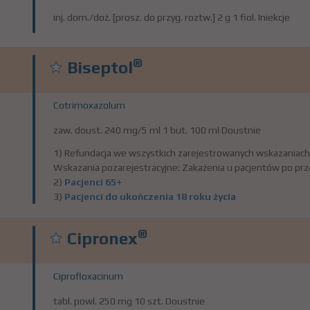
inj. dom./doż. [prosz. do przyg. roztw.] 2 g 1 fiol. Iniekcje
®
Biseptol
Cotrimoxazolum
zaw. doust. 240 mg/5 ml 1 but. 100 ml Doustnie
1) Refundacja we wszystkich zarejestrowanych wskazaniach
Wskazania pozarejestracyjne: Zakażenia u pacjentów po prze
2)
Pacjenci 65+
3)
Pacjenci do ukończenia 18 roku życia
®
Cipronex
Ciprofloxacinum
tabl. powl. 250 mg 10 szt. Doustnie