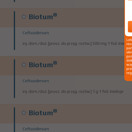
®
Biotum
Ceftazidimum
Le
inj. dom./doż. [prosz. do przyg. roztw.] 500 mg 1 fiol. Iniekcje
rec
pom
okr
po
dok
®
Biotum
wzg
prz
reg
Ceftazidimum
inj. dom./doż. [prosz. do przyg. roztw.] 1 g 1 fiol. Iniekcje
®
Biotum
Ceftazidimum