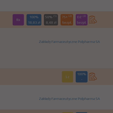
(1)
(2)
(3)
100%
50%
75+
DZ
Rx
18,83 zł
8,48 zł
bezpł.
bezpł.
Zakłady Farmaceutyczne Polpharma SA
100%
Lz
-
Zakłady Farmaceutyczne Polpharma SA