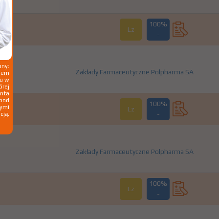
100%
Lz
-
ny:
Zakłady Farmaceutyczne Polpharma SA
ziem
ku w
órej
nta
 pod
100%
wymi
Lz
cją,
-
Zakłady Farmaceutyczne Polpharma SA
100%
Lz
-