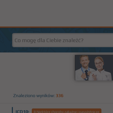
Znaleziono wyników:
336
ICD10:
B Niektóre choroby zakaźne i pasożytnicze