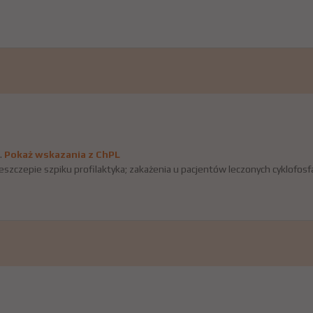
.
Pokaż wskazania z ChPL
szczepie szpiku profilaktyka; zakażenia u pacjentów leczonych cyklofos