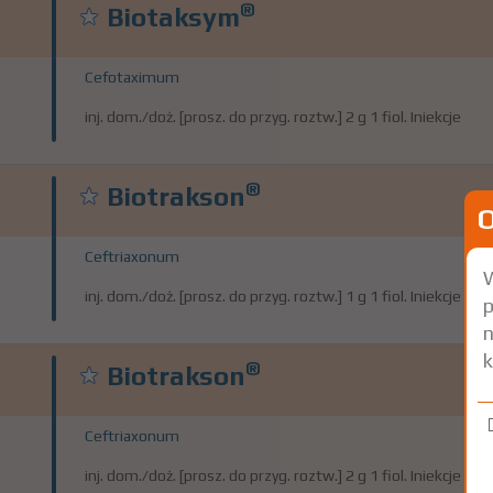
®
Biotaksym
Cefotaximum
inj. dom./doż. [prosz. do przyg. roztw.] 2 g 1 fiol. Iniekcje
®
Biotrakson
Ceftriaxonum
W
inj. dom./doż. [prosz. do przyg. roztw.] 1 g 1 fiol. Iniekcje
p
n
k
®
Biotrakson
Ceftriaxonum
inj. dom./doż. [prosz. do przyg. roztw.] 2 g 1 fiol. Iniekcje