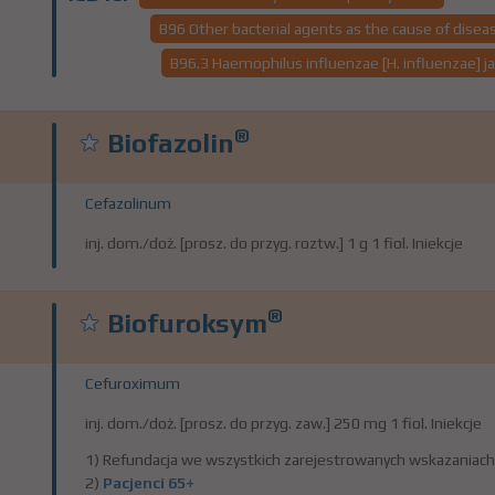
B96 Other bacterial agents as the cause of diseas
B96.3 Haemophilus influenzae [H. influenzae] j
®
Biofazolin
Cefazolinum
inj. dom./doż. [prosz. do przyg. roztw.] 1 g 1 fiol. Iniekcje
®
Biofuroksym
Cefuroximum
inj. dom./doż. [prosz. do przyg. zaw.] 250 mg 1 fiol. Iniekcje
1) Refundacja we wszystkich zarejestrowanych wskazaniach
2)
Pacjenci 65+