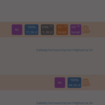
(1)
(2)
(3)
100%
50%
75+
DZ
Rx
11,90 zł
5,36 zł
bezpł.
bezpł.
Zakłady Farmaceutyczne Polpharma SA
100%
Rx
44,56 zł
Zakłady Farmaceutyczne Polpharma SA