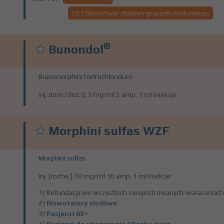
C61 Nowotwór złośliwy gruczołu krokowego
®
Bunondol
Buprenorphini hydrochloridum
inj. dom./doż. 0,3 mg/ml 5 amp. 1 ml Iniekcje
Morphini sulfas WZF
Morphini sulfas
inj. [roztw.] 10 mg/ml 10 amp. 1 ml Iniekcje
1) Refundacja we wszystkich zarejestrowanych wskazaniach
2)
Nowotwory złośliwe
3)
Pacjenci 65+