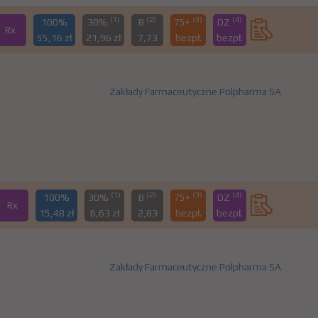
(1)
(2)
(3)
(4)
100%
30%
B
75+
DZ
Rx
55,16 zł
21,96 zł
7,73
bezpł.
bezpł.
Zakłady Farmaceutyczne Polpharma SA
(1)
(2)
(3)
(4)
100%
30%
B
75+
DZ
Rx
15,48 zł
6,63 zł
2,83
bezpł.
bezpł.
Zakłady Farmaceutyczne Polpharma SA