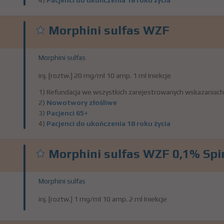
4)
Pacjenci do ukończenia 18 roku życia
Morphini sulfas WZF
Morphini sulfas
inj. [roztw.] 20 mg/ml 10 amp. 1 ml Iniekcje
1) Refundacja we wszystkich zarejestrowanych wskazaniach
2)
Nowotwory złośliwe
3)
Pacjenci 65+
4)
Pacjenci do ukończenia 18 roku życia
Morphini sulfas WZF 0,1% Spi
Morphini sulfas
inj. [roztw.] 1 mg/ml 10 amp. 2 ml Iniekcje