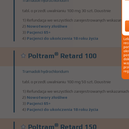
Tramadoli hydrochloridum
tabl. o przedł. uwalnianiu 100 mg 30 szt. Doustnie
1) Refundacja we wszystkich zarejestrowanych wskazaniach
2)
Nowotwory złośliwe
3)
Pacjenci 65+
4)
Pacjenci do ukończenia 18 roku życia
Le
rec
pom
okr
®
Poltram
Retard 100
po
dok
wzg
prz
Tramadoli hydrochloridum
reg
tabl. o przedł. uwalnianiu 100 mg 50 szt. Doustnie
1) Refundacja we wszystkich zarejestrowanych wskazaniach
2)
Nowotwory złośliwe
3)
Pacjenci 65+
4)
Pacjenci do ukończenia 18 roku życia
®
Poltram
Retard 150