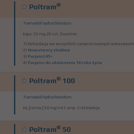
®
Poltram
Tramadoli hydrochloridum
kaps. 50 mg 20 szt. Doustnie
1) Refundacja we wszystkich zarejestrowanych wskazaniach
2)
Nowotwory złośliwe
3)
Pacjenci 65+
4)
Pacjenci do ukończenia 18 roku życia
®
Poltram
100
Tramadoli hydrochloridum
inj. [roztw.] 50 mg/ml 5 amp. 2 ml Iniekcje
®
Poltram
50