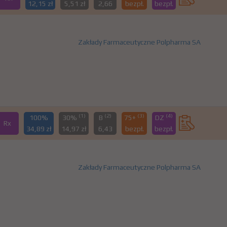
12,15 zł
5,51 zł
2,66
bezpł.
bezpł.
Zakłady Farmaceutyczne Polpharma SA
(1)
(2)
(3)
(4)
100%
30%
B
75+
DZ
Rx
34,89 zł
14,97 zł
6,43
bezpł.
bezpł.
Zakłady Farmaceutyczne Polpharma SA