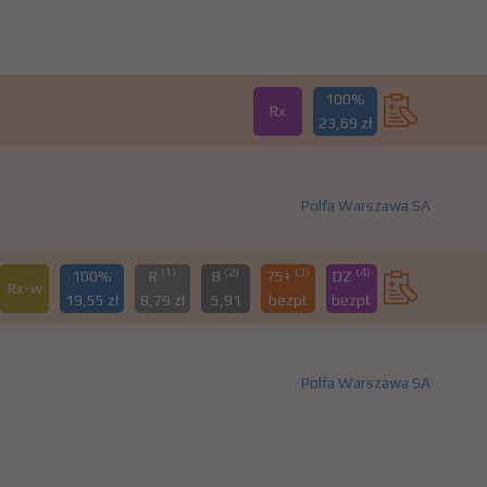
100%
Rx
23,69 zł
Polfa Warszawa SA
(1)
(2)
(3)
(4)
100%
R
B
75+
DZ
Rx-w
19,55 zł
8,79 zł
5,91
bezpł.
bezpł.
Polfa Warszawa SA