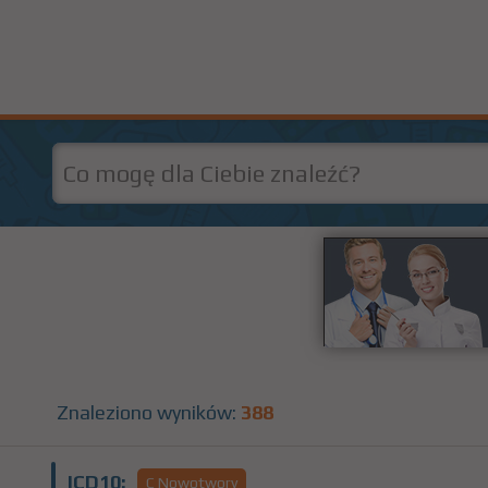
Znaleziono wyników:
388
ICD10:
C Nowotwory