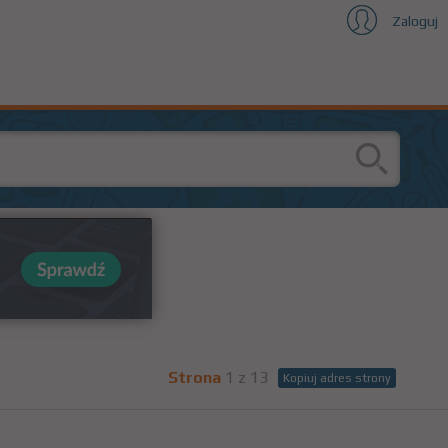
Zaloguj
Strona
1 z 13
Kopiuj adres strony