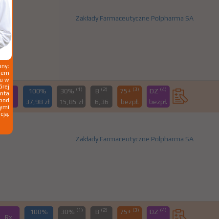
Zakłady Farmaceutyczne Polpharma SA
ny:
ziem
ku w
órej
(1)
(2)
(3)
(4)
100%
30%
B
75+
DZ
nta
Rx
 pod
37,98 zł
15,85 zł
6,36
bezpł.
bezpł.
wymi
cją,
Zakłady Farmaceutyczne Polpharma SA
(1)
(2)
(3)
(4)
100%
30%
B
75+
DZ
Rx