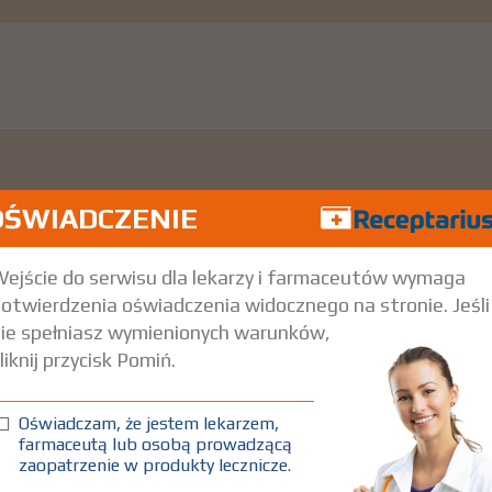
OŚWIADCZENIE
ejście do serwisu dla lekarzy i farmaceutów wymaga
.
Pokaż wskazania z ChPL
otwierdzenia oświadczenia widocznego na stronie. Jeśli
ie spełniasz wymienionych warunków,
liknij przycisk Pomiń.
Oświadczam, że jestem lekarzem,
farmaceutą lub osobą prowadzącą
zaopatrzenie w produkty lecznicze.