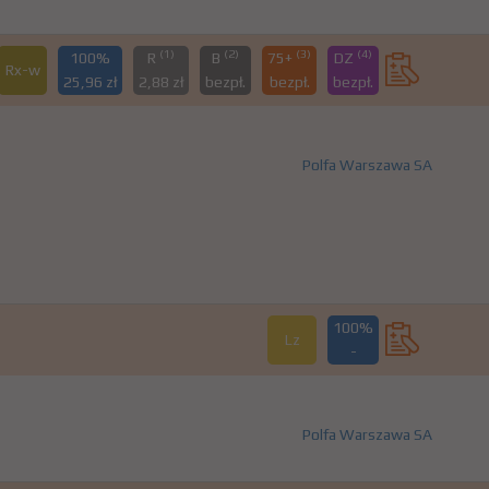
(1)
(2)
(3)
(4)
100%
R
B
75+
DZ
Rx-w
25,96 zł
2,88 zł
bezpł.
bezpł.
bezpł.
Polfa Warszawa SA
100%
Lz
-
Polfa Warszawa SA