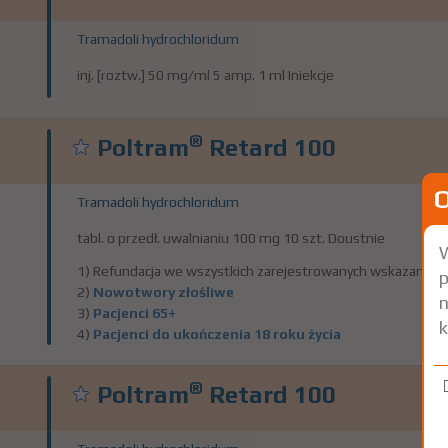
Tramadoli hydrochloridum
inj. [roztw.] 50 mg/ml 5 amp. 1 ml Iniekcje
®
Poltram
Retard 100
Tramadoli hydrochloridum
tabl. o przedł. uwalnianiu 100 mg 10 szt. Doustnie
W
1) Refundacja we wszystkich zarejestrowanych wskazaniach
p
2)
Nowotwory złośliwe
n
3)
Pacjenci 65+
k
4)
Pacjenci do ukończenia 18 roku życia
®
Poltram
Retard 100