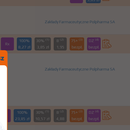
Zakłady Farmaceutyczne Polpharma SA
(1)
(2)
(3)
(4)
100%
30%
B
75+
DZ
Rx
8,27 zł
3,85 zł
1,95
bezpł.
bezpł.
Zakłady Farmaceutyczne Polpharma SA
(1)
(2)
(3)
(4)
100%
30%
B
75+
DZ
Rx
23,85 zł
10,57 zł
4,88
bezpł.
bezpł.