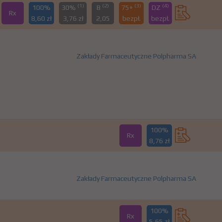
(1)
(2)
(3)
(4)
100%
30%
B
75+
DZ
Rx
8,60 zł
3,76 zł
2,05
bezpł.
bezpł.
Zakłady Farmaceutyczne Polpharma SA
100%
Rx
8,76 zł
Zakłady Farmaceutyczne Polpharma SA
100%
Rx
5,65 zł