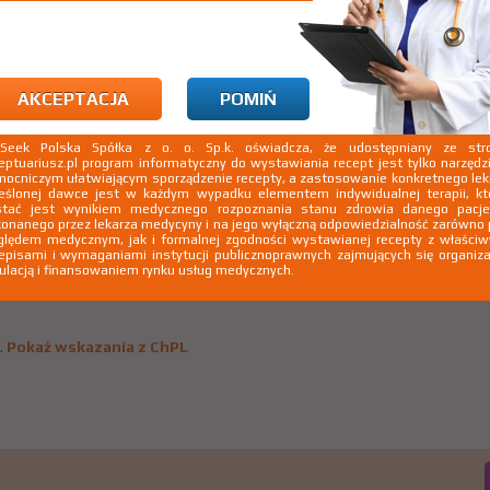
.
Pokaż wskazania z ChPL
AKCEPTACJA
POMIŃ
kSeek Polska Spółka z o. o. Sp.k. oświadcza, że udostępniany ze stro
eptuariusz.pl program informatyczny do wystawiania recept jest tylko narzęd
ocniczym ułatwiającym sporządzenie recepty, a zastosowanie konkretnego le
eślonej dawce jest w każdym wypadku elementem indywidualnej terapii, kt
stać jest wynikiem medycznego rozpoznania stanu zdrowia danego pacje
onanego przez lekarza medycyny i na jego wyłączną odpowiedzialność zarówno
lędem medycznym, jak i formalnej zgodności wystawianej recepty z właści
episami i wymaganiami instytucji publicznoprawnych zajmujących się organiza
ulacją i finansowaniem rynku usług medycznych.
.
Pokaż wskazania z ChPL