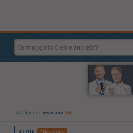
Znaleziono wyników:
66
ICD10:
C Nowotwory