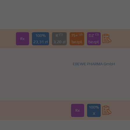
(1)
(2)
(3)
100%
R
75+
DZ
Rx
23,31 zł
3,20 zł
bezpł.
bezpł.
EBEWE PHARMA GmbH
100%
Rx
X