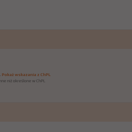
.
Pokaż wskazania z ChPL
nne niż określone w ChPL