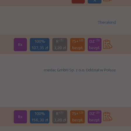
X
Therakind
(1)
(2)
(3)
100%
R
75+
DZ
Rx
107,35 zł
3,20 zł
bezpł.
bezpł.
medac GmbH Sp. z o.o. Oddział w Polsce
(1)
(2)
(3)
100%
R
75+
DZ
Rx
156,30 zł
3,20 zł
bezpł.
bezpł.