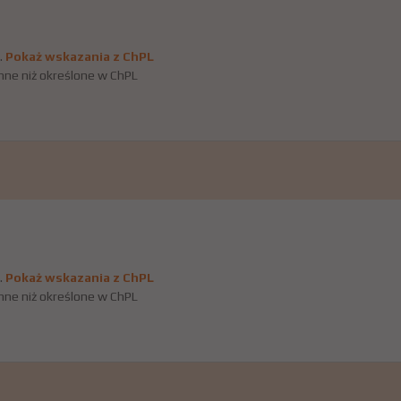
.
Pokaż wskazania z ChPL
nne niż określone w ChPL
.
Pokaż wskazania z ChPL
nne niż określone w ChPL