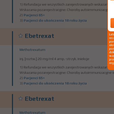
1) Refundacja we wszystkich zarejestrowanych wskazaniach
Wskazania pozarejestracyjne: Choroby autoimmunizacyjne i
2)
Pacjenci 65+
3)
Pacjenci do ukończenia 18 roku życia
Ebetrexat
Le
rec
pom
okr
po
Methotrexatum
dok
wzg
inj. [roztw.] 20 mg/ml 4 amp.-strzyk. Iniekcje
prz
reg
1) Refundacja we wszystkich zarejestrowanych wskazaniach
Wskazania pozarejestracyjne: Choroby autoimmunizacyjne i
2)
Pacjenci 65+
3)
Pacjenci do ukończenia 18 roku życia
Ebetrexat
Methotrexatum