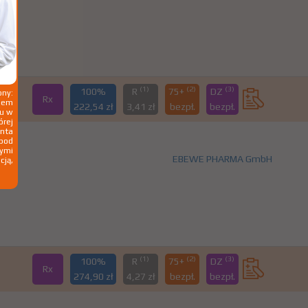
(1)
(2)
(3)
100%
R
75+
DZ
ny:
Rx
ziem
222,54 zł
3,41 zł
bezpł.
bezpł.
ku w
órej
nta
 pod
wymi
EBEWE PHARMA GmbH
cją,
(1)
(2)
(3)
100%
R
75+
DZ
Rx
274,90 zł
4,27 zł
bezpł.
bezpł.