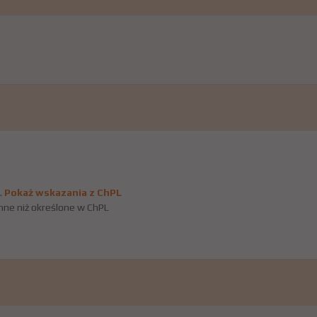
.
Pokaż wskazania z ChPL
nne niż określone w ChPL