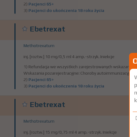
2)
Pacjenci 65+
3)
Pacjenci do ukończenia 18 roku życia
Ebetrexat
Methotrexatum
inj. [roztw.] 10 mg/0,5 ml 4 amp.-strzyk. Iniekcje
1) Refundacja we wszystkich zarejestrowanych wskazaniach
Wskazania pozarejestracyjne: Choroby autoimmunizacyjne i
W
2)
Pacjenci 65+
p
3)
Pacjenci do ukończenia 18 roku życia
n
k
Ebetrexat
Methotrexatum
inj. [roztw.] 15 mg/0,75 ml 4 amp.-strzyk. Iniekcje