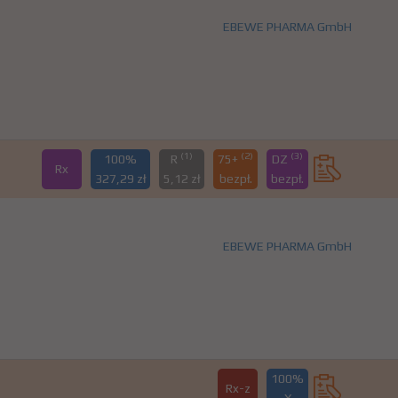
EBEWE PHARMA GmbH
(1)
(2)
(3)
100%
R
75+
DZ
Rx
327,29 zł
5,12 zł
bezpł.
bezpł.
EBEWE PHARMA GmbH
100%
Rx-z