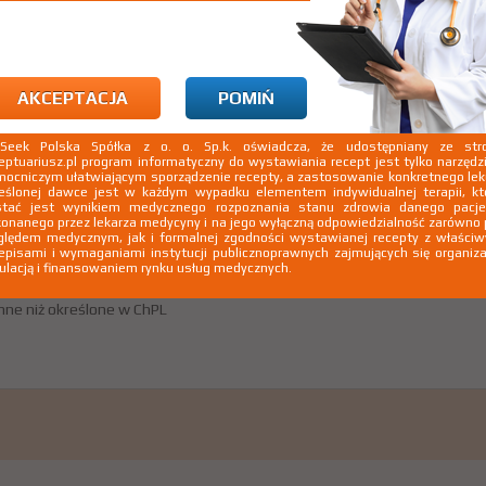
.
Pokaż wskazania z ChPL
nne niż określone w ChPL
AKCEPTACJA
POMIŃ
kSeek Polska Spółka z o. o. Sp.k. oświadcza, że udostępniany ze stro
eptuariusz.pl program informatyczny do wystawiania recept jest tylko narzęd
ocniczym ułatwiającym sporządzenie recepty, a zastosowanie konkretnego le
eślonej dawce jest w każdym wypadku elementem indywidualnej terapii, kt
stać jest wynikiem medycznego rozpoznania stanu zdrowia danego pacje
onanego przez lekarza medycyny i na jego wyłączną odpowiedzialność zarówno
lędem medycznym, jak i formalnej zgodności wystawianej recepty z właści
episami i wymaganiami instytucji publicznoprawnych zajmujących się organiza
ulacją i finansowaniem rynku usług medycznych.
.
Pokaż wskazania z ChPL
nne niż określone w ChPL