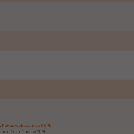
.
Pokaż wskazania z ChPL
nne niż określone w ChPL