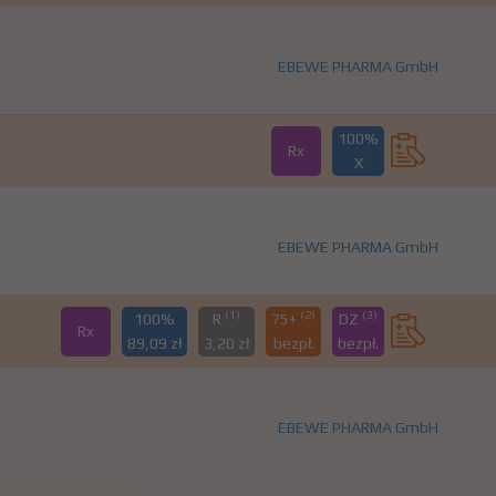
EBEWE PHARMA GmbH
100%
Rx
X
EBEWE PHARMA GmbH
(1)
(2)
(3)
100%
R
75+
DZ
Rx
89,09 zł
3,20 zł
bezpł.
bezpł.
EBEWE PHARMA GmbH