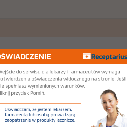
OŚWIADCZENIE
.
Pokaż wskazania z ChPL
nne niż określone w ChPL
ejście do serwisu dla lekarzy i farmaceutów wymaga
otwierdzenia oświadczenia widocznego na stronie. Jeśli
ie spełniasz wymienionych warunków,
liknij przycisk Pomiń.
Oświadczam, że jestem lekarzem,
farmaceutą lub osobą prowadzącą
zaopatrzenie w produkty lecznicze.