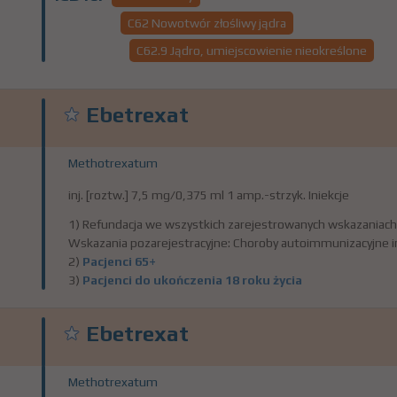
C62 Nowotwór złośliwy jądra
C62.9 Jądro, umiejscowienie nieokreślone
Ebetrexat
Methotrexatum
inj. [roztw.] 7,5 mg/0,375 ml 1 amp.-strzyk. Iniekcje
1) Refundacja we wszystkich zarejestrowanych wskazaniach
Wskazania pozarejestracyjne: Choroby autoimmunizacyjne i
2)
Pacjenci 65+
3)
Pacjenci do ukończenia 18 roku życia
Ebetrexat
Methotrexatum