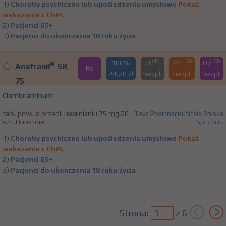
1)
Choroby psychiczne lub upośledzenia umysłowe
Pokaż
wskazania z ChPL
2)
Pacjenci 65+
3)
Pacjenci do ukończenia 18 roku życia
(1)
(2)
(3)
100%
B
75+
DZ
®
Anafranil
SR
Rx
24,20 zł
bezpł.
bezpł.
bezpł.
75
Clomipraminum
tabl. powl. o przedł. uwalnianiu 75 mg 20
Teva Pharmaceuticals Polska
szt. Doustnie
Sp. z o.o.
1)
Choroby psychiczne lub upośledzenia umysłowe
Pokaż
wskazania z ChPL
2)
Pacjenci 65+
3)
Pacjenci do ukończenia 18 roku życia
Strona:
z
6