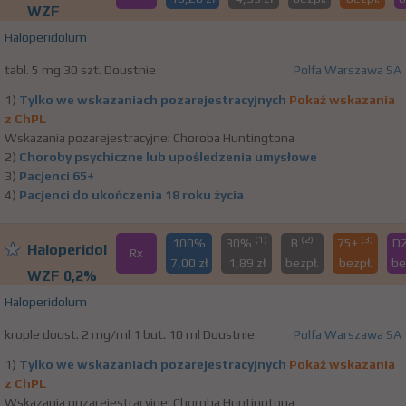
WZF
Haloperidolum
tabl. 5 mg 30 szt. Doustnie
Polfa Warszawa SA
1)
Tylko we wskazaniach pozarejestracyjnych
Pokaż wskazania
z ChPL
Wskazania pozarejestracyjne: Choroba Huntingtona
2)
Choroby psychiczne lub upośledzenia umysłowe
3)
Pacjenci 65+
4)
Pacjenci do ukończenia 18 roku życia
(1)
(2)
(3)
100%
30%
B
75+
D
Haloperidol
Rx
7,00 zł
1,89 zł
bezpł.
bezpł.
be
WZF 0,2%
Haloperidolum
krople doust. 2 mg/ml 1 but. 10 ml Doustnie
Polfa Warszawa SA
1)
Tylko we wskazaniach pozarejestracyjnych
Pokaż wskazania
z ChPL
Wskazania pozarejestracyjne: Choroba Huntingtona