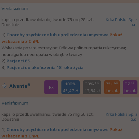
Venlafaxinum
kaps. o przedł. uwalnianiu, twarde 75 mg 28 szt.
Krka Polska Sp. z
Doustnie
o.o.
1)
Choroby psychiczne lub upośledzenia umysłowe
Pokaż
wskazania z ChPL
Wskazania pozarejestracyjne: Bólowa polineuropatia cukrzycowa;
neuralgia lub neuropatia w obrębie twarzy
2)
Pacjenci 65+
3)
Pacjenci do ukończenia 18 roku życia
(1)
(2)
(3)
100%
30%
75+
DZ
®
Alventa
Rx
45,47 zł
13,64 zł
bezpł.
bezpł.
Venlafaxinum
kaps. o przedł. uwalnianiu, twarde 75 mg 60 szt.
Krka Polska Sp. z
Doustnie
o.o.
1)
Choroby psychiczne lub upośledzenia umysłowe
Pokaż
wskazania z ChPL