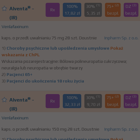
(1)
(2)
(3)
100%
30%
75+
DZ
®
Alventa
-
Rx
17,82 zł
5,35 zł
bezpł.
bezpł.
(IR)
Venlafaxinum
kaps. o przedł. uwalnianiu 75 mg 28 szt. Doustnie
Inpharm Sp. z o.o.
1)
Choroby psychiczne lub upośledzenia umysłowe
Pokaż
wskazania z ChPL
Wskazania pozarejestracyjne: Bólowa polineuropatia cukrzycowa;
neuralgia lub neuropatia w obrębie twarzy
2)
Pacjenci 65+
3)
Pacjenci do ukończenia 18 roku życia
(1)
(2)
(3)
100%
30%
75+
DZ
®
Alventa
-
Rx
32,33 zł
9,70 zł
bezpł.
bezpł.
(IR)
Venlafaxinum
kaps. o przedł. uwalnianiu 150 mg 28 szt. Doustnie
Inpharm Sp. z o.o.
1)
Choroby psychiczne lub upośledzenia umysłowe
Pokaż