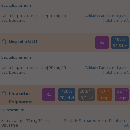
Escitalopramum
tabl. uleg. rozp. w j. ustnej 10 mg 28
Zakłady Farmaceutyczne
szt. Doustnie
Polpharma SA
100%
Depralin ODT
Rx
54,64 zł
Escitalopramum
tabl. uleg. rozp. w j. ustnej 20 mg 28
Zakłady Farmaceutyczne
szt. Doustnie
Polpharma SA
(1)
(2)
(3)
100%
30%
75+
DZ
Fluoxetin
Rx
20,14 zł
9,31 zł
bezpł.
bezpł.
Polpharma
Fluoxetinum
kaps. twarde 20 mg 30 szt.
Zakłady Farmaceutyczne Polpharma
Doustnie
SA