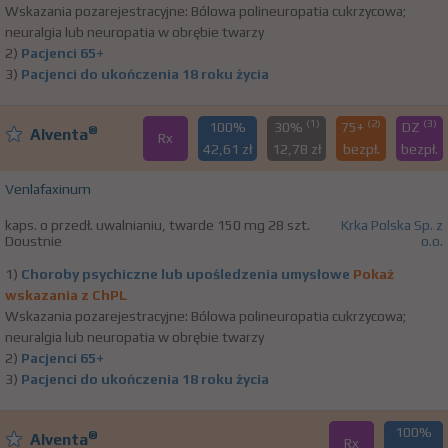
Wskazania pozarejestracyjne: Bólowa polineuropatia cukrzycowa;
neuralgia lub neuropatia w obrębie twarzy
2)
Pacjenci 65+
3)
Pacjenci do ukończenia 18 roku życia
(1)
(2)
(3)
100%
30%
75+
DZ
®
Alventa
Rx
42,61 zł
12,78 zł
bezpł.
bezpł.
Venlafaxinum
kaps. o przedł. uwalnianiu, twarde 150 mg 28 szt.
Krka Polska Sp. z
Doustnie
o.o.
1)
Choroby psychiczne lub upośledzenia umysłowe
Pokaż
wskazania z ChPL
Wskazania pozarejestracyjne: Bólowa polineuropatia cukrzycowa;
neuralgia lub neuropatia w obrębie twarzy
2)
Pacjenci 65+
3)
Pacjenci do ukończenia 18 roku życia
100%
®
Alventa
Rx