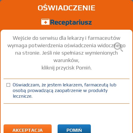
OŚWIADCZENIE
Wejście do serwisu dla lekarzy i farmaceutów
wymaga potwierdzenia oświadczenia widocznego
na stronie. Jeśli nie spełniasz wymienionych
warunków,
kliknij przycisk Pomiń.
Oświadczam, że jestem lekarzem, farmaceutą lub
osobą prowadzącą zaopatrzenie w produkty
lecznicze.
Znaleziono wyników:
179
Strona
1 z 6
Kopiuj adres strony
ICD10:
F Zaburzenia psychiczne i zaburzenia zachowania
F42 Zaburzenia obsesyjno-kompulsyjne
AKCEPTACJA
POMIŃ