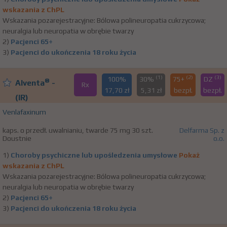
wskazania z ChPL
Wskazania pozarejestracyjne: Bólowa polineuropatia cukrzycowa;
neuralgia lub neuropatia w obrębie twarzy
2)
Pacjenci 65+
3)
Pacjenci do ukończenia 18 roku życia
(1)
(2)
(3)
100%
30%
75+
DZ
®
Alventa
-
Rx
17,70 zł
5,31 zł
bezpł.
bezpł.
(IR)
Venlafaxinum
kaps. o przedł. uwalnianiu, twarde 75 mg 30 szt.
Delfarma Sp. z
Doustnie
o.o.
1)
Choroby psychiczne lub upośledzenia umysłowe
Pokaż
wskazania z ChPL
Wskazania pozarejestracyjne: Bólowa polineuropatia cukrzycowa;
neuralgia lub neuropatia w obrębie twarzy
2)
Pacjenci 65+
3)
Pacjenci do ukończenia 18 roku życia