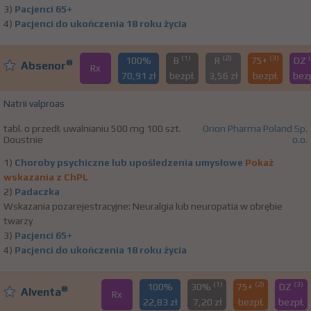
3)
Pacjenci 65+
4)
Pacjenci do ukończenia 18 roku życia
(1)
(2)
(3)
100%
B
R
75+
DZ
®
Absenor
Rx
70,91 zł
bezpł.
3,56 zł
bezpł.
bezp
Natrii valproas
tabl. o przedł. uwalnianiu 500 mg 100 szt.
Orion Pharma Poland Sp.
Doustnie
o.o.
1)
Choroby psychiczne lub upośledzenia umysłowe
Pokaż
wskazania z ChPL
2)
Padaczka
Wskazania pozarejestracyjne: Neuralgia lub neuropatia w obrębie
twarzy
3)
Pacjenci 65+
4)
Pacjenci do ukończenia 18 roku życia
(1)
(2)
(3)
100%
30%
75+
DZ
®
Alventa
Rx
22,83 zł
7,20 zł
bezpł.
bezpł.