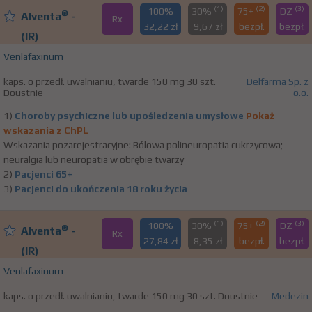
(1)
(2)
(3)
100%
30%
75+
DZ
®
Alventa
-
Rx
32,22 zł
9,67 zł
bezpł.
bezpł.
(IR)
Venlafaxinum
kaps. o przedł. uwalnianiu, twarde 150 mg 30 szt.
Delfarma Sp. z
Doustnie
o.o.
1)
Choroby psychiczne lub upośledzenia umysłowe
Pokaż
wskazania z ChPL
Wskazania pozarejestracyjne: Bólowa polineuropatia cukrzycowa;
neuralgia lub neuropatia w obrębie twarzy
2)
Pacjenci 65+
3)
Pacjenci do ukończenia 18 roku życia
(1)
(2)
(3)
100%
30%
75+
DZ
®
Alventa
-
Rx
27,84 zł
8,35 zł
bezpł.
bezpł.
(IR)
Venlafaxinum
kaps. o przedł. uwalnianiu, twarde 150 mg 30 szt. Doustnie
Medezin