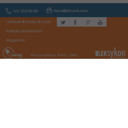
biuro@lekseek.com
+22 350 00 06
LekSeek ® Polska © 2026
Polityka prywatności
Regulamin
Wersja aplikacji: BUILD_LABEL