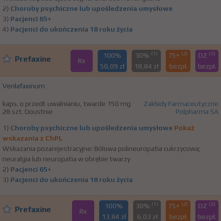
2)
Choroby psychiczne lub upośledzenia umysłowe
3)
Pacjenci 65+
4)
Pacjenci do ukończenia 18 roku życia
(1)
(2)
(3)
100%
30%
75+
DZ
Prefaxine
Rx
50,09 zł
18,84 zł
bezpł.
bezpł.
Venlafaxinum
kaps. o przedł. uwalnianiu, twarde 150 mg
Zakłady Farmaceutyczne
28 szt. Doustnie
Polpharma SA
1)
Choroby psychiczne lub upośledzenia umysłowe
Pokaż
wskazania z ChPL
Wskazania pozarejestracyjne: Bólowa polineuropatia cukrzycowa;
neuralgia lub neuropatia w obrębie twarzy
2)
Pacjenci 65+
3)
Pacjenci do ukończenia 18 roku życia
(1)
(2)
(3)
100%
30%
75+
DZ
Prefaxine
Rx
13,84 zł
6,03 zł
bezpł.
bezpł.