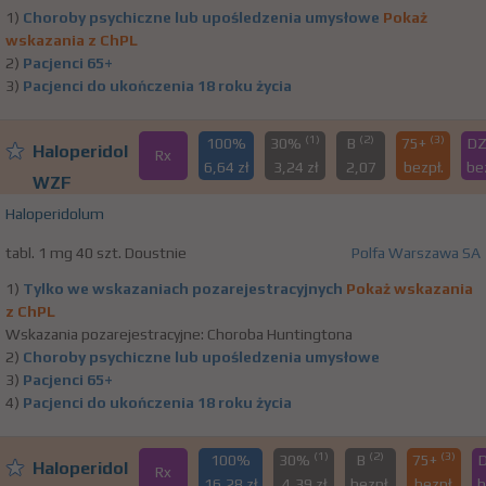
1)
Choroby psychiczne lub upośledzenia umysłowe
Pokaż
wskazania z ChPL
2)
Pacjenci 65+
3)
Pacjenci do ukończenia 18 roku życia
(1)
(2)
(3)
100%
30%
B
75+
D
Haloperidol
Rx
6,64 zł
3,24 zł
2,07
bezpł.
be
WZF
Haloperidolum
tabl. 1 mg 40 szt. Doustnie
Polfa Warszawa SA
1)
Tylko we wskazaniach pozarejestracyjnych
Pokaż wskazania
z ChPL
Wskazania pozarejestracyjne: Choroba Huntingtona
2)
Choroby psychiczne lub upośledzenia umysłowe
3)
Pacjenci 65+
4)
Pacjenci do ukończenia 18 roku życia
(1)
(2)
(3)
100%
30%
B
75+
Haloperidol
Rx
16,28 zł
4,39 zł
bezpł.
bezpł.
b