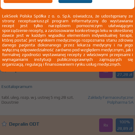
100%
Depralin
LekSeek Polska Spółka z o. o. Sp.k. oświadcza, że udostępniany ze
Rx
35,08 zł
strony: receptuariusz.pl program informatyczny do wystawiania
recept jest tylko narzędziem pomocniczym ułatwiającym
sporządzenie recepty, a zastosowanie konkretnego leku w określonej
Escitalopramum
dawce jest w każdym wypadku elementem indywidualnej terapii,
której postać jest wynikiem medycznego rozpoznania stanu zdrowia
tabl. powl. 10 mg 28 szt.
Zakłady Farmaceutyczne Polpharma
danego pacjenta dokonanego przez lekarza medycyny i na jego
Doustnie
SA
wyłączną odpowiedzialność zarówno pod względem medycznym, jak i
formalnej zgodności wystawianej recepty z właściwymi przepisami i
wymaganiami instytucji publicznoprawnych zajmujących się
organizacją, regulacją i finansowaniem rynku usług medycznych.
100%
Depralin ODT
Rx
27,28 zł
Escitalopramum
tabl. uleg. rozp. w j. ustnej 5 mg 28 szt.
Zakłady Farmaceutyczne
Doustnie
Polpharma SA
100%
Depralin ODT
Rx
28,89 zł