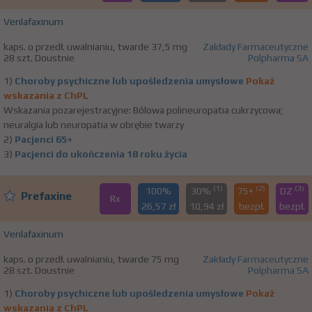
Venlafaxinum
kaps. o przedł. uwalnianiu, twarde 37,5 mg
Zakłady Farmaceutyczne
28 szt. Doustnie
Polpharma SA
1)
Choroby psychiczne lub upośledzenia umysłowe
Pokaż
wskazania z ChPL
Wskazania pozarejestracyjne: Bólowa polineuropatia cukrzycowa;
neuralgia lub neuropatia w obrębie twarzy
2)
Pacjenci 65+
3)
Pacjenci do ukończenia 18 roku życia
(1)
(2)
(3)
100%
30%
75+
DZ
Prefaxine
Rx
26,57 zł
10,94 zł
bezpł.
bezpł.
Venlafaxinum
kaps. o przedł. uwalnianiu, twarde 75 mg
Zakłady Farmaceutyczne
28 szt. Doustnie
Polpharma SA
1)
Choroby psychiczne lub upośledzenia umysłowe
Pokaż
wskazania z ChPL