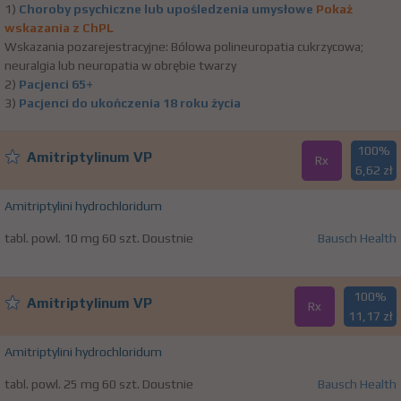
1)
Choroby psychiczne lub upośledzenia umysłowe
Pokaż
wskazania z ChPL
Wskazania pozarejestracyjne: Bólowa polineuropatia cukrzycowa;
neuralgia lub neuropatia w obrębie twarzy
2)
Pacjenci 65+
3)
Pacjenci do ukończenia 18 roku życia
100%
Amitriptylinum VP
Rx
6,62 zł
Amitriptylini hydrochloridum
tabl. powl. 10 mg 60 szt. Doustnie
Bausch Health
100%
Amitriptylinum VP
Rx
11,17 zł
Amitriptylini hydrochloridum
tabl. powl. 25 mg 60 szt. Doustnie
Bausch Health