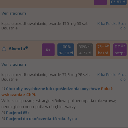
85,67 zł
Venlafaxinum
kaps. o przedł. uwalnianiu, twarde 150 mg 60 szt.
Krka Polska Sp. z
Doustnie
o.o.
(1)
(2)
(3)
100%
30%
75+
DZ
®
Alventa
Rx
12,58 zł
4,77 zł
bezpł.
bezpł.
Venlafaxinum
kaps. o przedł. uwalnianiu, twarde 37,5 mg 28 szt.
Krka Polska Sp. z
Doustnie
o.o.
1)
Choroby psychiczne lub upośledzenia umysłowe
Pokaż
wskazania z ChPL
Wskazania pozarejestracyjne: Bólowa polineuropatia cukrzycowa;
neuralgia lub neuropatia w obrębie twarzy
2)
Pacjenci 65+
3)
Pacjenci do ukończenia 18 roku życia