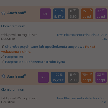
(1)
(2)
(3)
100%
B
75+
DZ
®
Anafranil
Rx
9,17 zł
3,90
bezpł.
bezpł.
Clomipraminum
tabl. powl. 10 mg 30 szt.
Teva Pharmaceuticals Polska Sp. z
Doustnie
o.o.
1)
Choroby psychiczne lub upośledzenia umysłowe
Pokaż
wskazania z ChPL
2)
Pacjenci 65+
3)
Pacjenci do ukończenia 18 roku życia
(1)
(2)
(3)
100%
B
75+
DZ
®
Anafranil
Rx
15,21 zł
2,80
bezpł.
bezpł.
Clomipraminum
tabl. powl. 25 mg 30 szt.
Teva Pharmaceuticals Polska Sp. z
Doustnie
o.o.