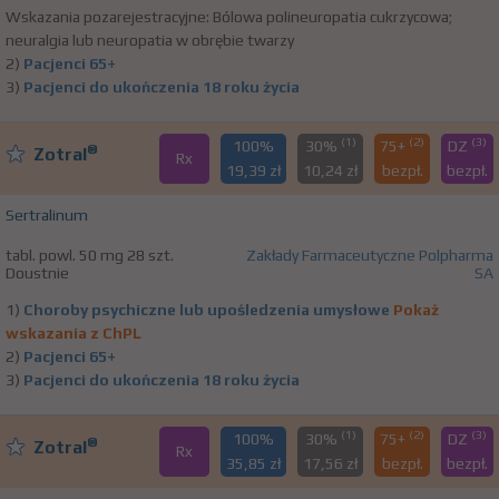
Wskazania pozarejestracyjne: Bólowa polineuropatia cukrzycowa;
neuralgia lub neuropatia w obrębie twarzy
2)
Pacjenci 65+
3)
Pacjenci do ukończenia 18 roku życia
(1)
(2)
(3)
100%
30%
75+
DZ
®
Zotral
Rx
19,39 zł
10,24 zł
bezpł.
bezpł.
Sertralinum
tabl. powl. 50 mg 28 szt.
Zakłady Farmaceutyczne Polpharma
Doustnie
SA
1)
Choroby psychiczne lub upośledzenia umysłowe
Pokaż
wskazania z ChPL
2)
Pacjenci 65+
3)
Pacjenci do ukończenia 18 roku życia
(1)
(2)
(3)
100%
30%
75+
DZ
®
Zotral
Rx
35,85 zł
17,56 zł
bezpł.
bezpł.