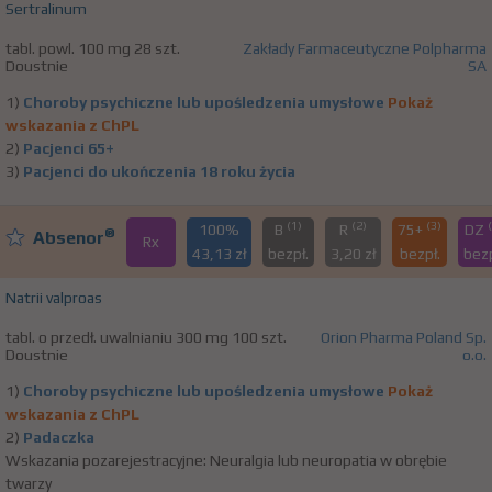
Sertralinum
tabl. powl. 100 mg 28 szt.
Zakłady Farmaceutyczne Polpharma
Doustnie
SA
1)
Choroby psychiczne lub upośledzenia umysłowe
Pokaż
wskazania z ChPL
2)
Pacjenci 65+
3)
Pacjenci do ukończenia 18 roku życia
(1)
(2)
(3)
100%
B
R
75+
DZ
®
Absenor
Rx
43,13 zł
bezpł.
3,20 zł
bezpł.
bezp
Natrii valproas
tabl. o przedł. uwalnianiu 300 mg 100 szt.
Orion Pharma Poland Sp.
Doustnie
o.o.
1)
Choroby psychiczne lub upośledzenia umysłowe
Pokaż
wskazania z ChPL
2)
Padaczka
Wskazania pozarejestracyjne: Neuralgia lub neuropatia w obrębie
twarzy