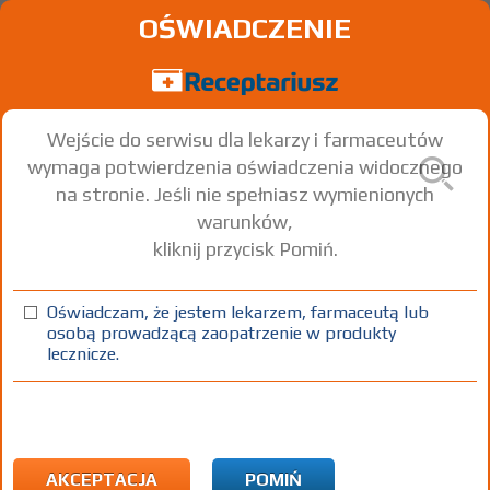
OŚWIADCZENIE
Wejście do serwisu dla lekarzy i farmaceutów
wymaga potwierdzenia oświadczenia widocznego
na stronie. Jeśli nie spełniasz wymienionych
warunków,
kliknij przycisk Pomiń.
Oświadczam, że jestem lekarzem, farmaceutą lub
osobą prowadzącą zaopatrzenie w produkty
lecznicze.
Znaleziono wyników:
2
Strona
1 z 1
Kopiuj adres strony
ICD10:
F Zaburzenia psychiczne i zaburzenia zachowania
F51 Nieorganiczne zaburzenia snu
AKCEPTACJA
POMIŃ