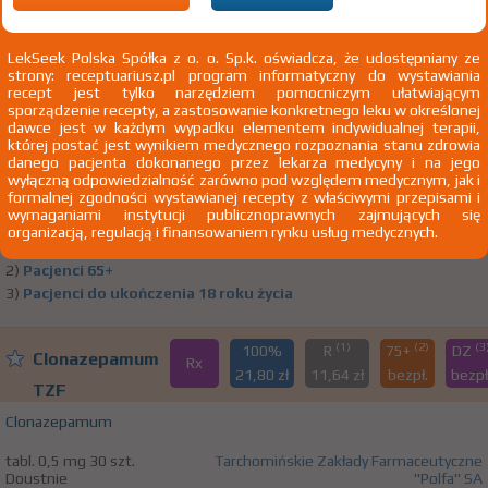
F51.3 Somnambulizm [sennowłóctwo]
LekSeek Polska Spółka z o. o. Sp.k. oświadcza, że udostępniany ze
strony: receptuariusz.pl program informatyczny do wystawiania
(1)
(2)
(3)
100%
R
75+
DZ
Clonazepamum
recept jest tylko narzędziem pomocniczym ułatwiającym
Rx
45,23 zł
2,72 zł
bezpł.
bezpł.
sporządzenie recepty, a zastosowanie konkretnego leku w określonej
TZF
dawce jest w każdym wypadku elementem indywidualnej terapii,
której postać jest wynikiem medycznego rozpoznania stanu zdrowia
Clonazepamum
danego pacjenta dokonanego przez lekarza medycyny i na jego
wyłączną odpowiedzialność zarówno pod względem medycznym, jak i
tabl. 2 mg 30 szt.
Tarchomińskie Zakłady Farmaceutyczne
formalnej zgodności wystawianej recepty z właściwymi przepisami i
Doustnie
"Polfa" SA
wymaganiami instytucji publicznoprawnych zajmujących się
organizacją, regulacją i finansowaniem rynku usług medycznych.
1)
Padaczka
Pokaż wskazania z ChPL
2)
Pacjenci 65+
3)
Pacjenci do ukończenia 18 roku życia
(1)
(2)
(3
100%
R
75+
DZ
Clonazepamum
Rx
21,80 zł
11,64 zł
bezpł.
bezpł
TZF
Clonazepamum
tabl. 0,5 mg 30 szt.
Tarchomińskie Zakłady Farmaceutyczne
Doustnie
"Polfa" SA