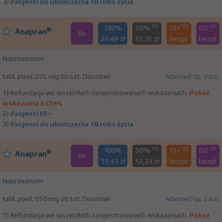
3)
Pacjenci do ukończenia 18 roku życia
(1)
(2)
(3)
100%
50%
75+
DZ
®
Anapran
Rx
22,48 zł
12,35 zł
bezpł.
bezpł.
Naproxenum
tabl. powl. 275 mg 60 szt. Doustnie
Adamed Sp. z o.o.
1) Refundacja we wszystkich zarejestrowanych wskazaniach.
Pokaż
wskazania z ChPL
2)
Pacjenci 65+
3)
Pacjenci do ukończenia 18 roku życia
(1)
(2)
(3)
100%
50%
75+
DZ
®
Anapran
Rx
19,43 zł
12,23 zł
bezpł.
bezpł.
Naproxenum
tabl. powl. 550 mg 20 szt. Doustnie
Adamed Sp. z o.o.
1) Refundacja we wszystkich zarejestrowanych wskazaniach.
Pokaż