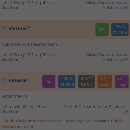
tabl. 200 mg+ 325 mg 10 szt.
Zakłady Farmaceutyczne
Doustnie
Polpharma SA
100%
®
Metafen
OTC
21,11 zł
Ibuprofenum
,
Paracetamolum
tabl. 200 mg+ 325 mg 20 szt.
Zakłady Farmaceutyczne
Doustnie
Polpharma SA
(1)
(2)
(3)
100%
50%
75+
DZ
Refastin
Rx
14,90 zł
8,63 zł
bezpł.
bezpł.
Ketoprofenum
tabl. powl. 100 mg 30 szt.
Zakłady Farmaceutyczne Polpharma
Doustnie
SA
1) Refundacja we wszystkich zarejestrowanych wskazaniach.
Pokaż
wskazania z ChPL