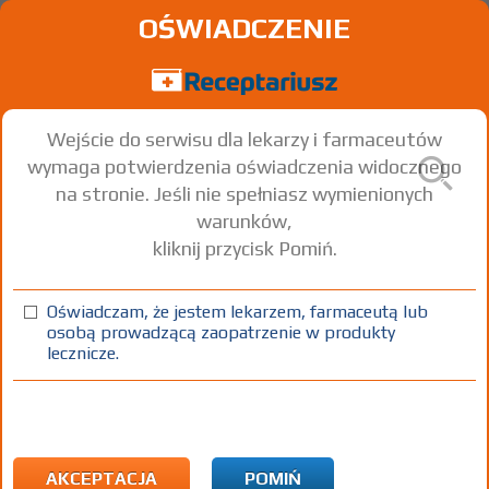
OŚWIADCZENIE
Wejście do serwisu dla lekarzy i farmaceutów
wymaga potwierdzenia oświadczenia widocznego
na stronie. Jeśli nie spełniasz wymienionych
warunków,
kliknij przycisk Pomiń.
Oświadczam, że jestem lekarzem, farmaceutą lub
osobą prowadzącą zaopatrzenie w produkty
lecznicze.
Znaleziono wyników:
289
Strona
1 z 10
Kopiuj adres strony
ICD10:
M Choroby układu mięśniowo-szkieletowego i tkanki
łącznej
AKCEPTACJA
POMIŃ
M17 Gonartroza [choroba zwyrodnieniowa stawu