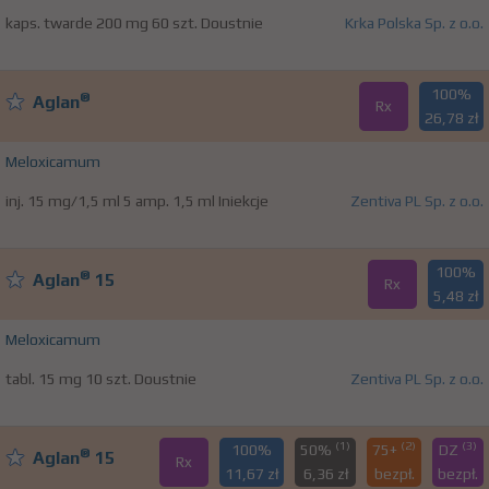
kaps. twarde 200 mg 60 szt. Doustnie
Krka Polska Sp. z o.o.
100%
®
Aglan
Rx
26,78 zł
Meloxicamum
inj. 15 mg/1,5 ml 5 amp. 1,5 ml Iniekcje
Zentiva PL Sp. z o.o.
100%
®
Aglan
15
Rx
5,48 zł
Meloxicamum
tabl. 15 mg 10 szt. Doustnie
Zentiva PL Sp. z o.o.
(1)
(2)
(3)
100%
50%
75+
DZ
®
Aglan
15
Rx
11,67 zł
6,36 zł
bezpł.
bezpł.