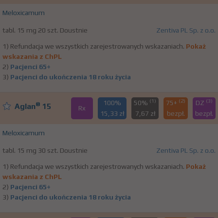
Meloxicamum
tabl. 15 mg 20 szt. Doustnie
Zentiva PL Sp. z o.o.
1) Refundacja we wszystkich zarejestrowanych wskazaniach.
Pokaż
wskazania z ChPL
2)
Pacjenci 65+
3)
Pacjenci do ukończenia 18 roku życia
(1)
(2)
(3)
100%
50%
75+
DZ
®
Aglan
15
Rx
15,33 zł
7,67 zł
bezpł.
bezpł.
Meloxicamum
tabl. 15 mg 30 szt. Doustnie
Zentiva PL Sp. z o.o.
1) Refundacja we wszystkich zarejestrowanych wskazaniach.
Pokaż
wskazania z ChPL
2)
Pacjenci 65+
3)
Pacjenci do ukończenia 18 roku życia