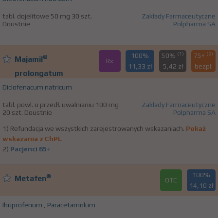
tabl. dojelitowe 50 mg 30 szt.
Zakłady Farmaceutyczne
Doustnie
Polpharma SA
(1)
(2)
100%
50%
75+
®
Majamil
Rx
11,33 zł
5,42 zł
bezpł.
prolongatum
Diclofenacum natricum
tabl. powl. o przedł. uwalnianiu 100 mg
Zakłady Farmaceutyczne
20 szt. Doustnie
Polpharma SA
1) Refundacja we wszystkich zarejestrowanych wskazaniach.
Pokaż
wskazania z ChPL
2)
Pacjenci 65+
100%
®
Metafen
OTC
14,10 zł
Ibuprofenum
,
Paracetamolum