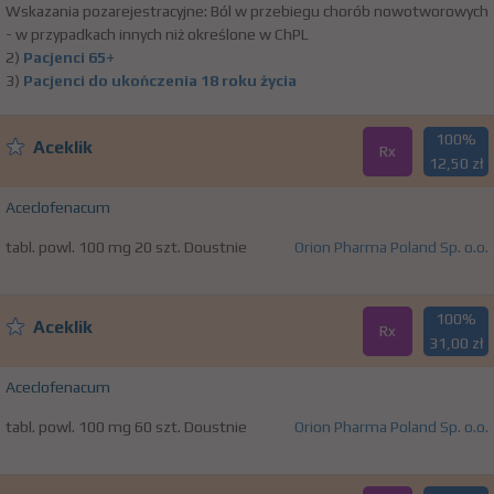
Wskazania pozarejestracyjne: Ból w przebiegu chorób nowotworowych
- w przypadkach innych niż określone w ChPL
2)
Pacjenci 65+
3)
Pacjenci do ukończenia 18 roku życia
100%
Aceklik
Rx
12,50 zł
Aceclofenacum
tabl. powl. 100 mg 20 szt. Doustnie
Orion Pharma Poland Sp. o.o.
100%
Aceklik
Rx
31,00 zł
Aceclofenacum
tabl. powl. 100 mg 60 szt. Doustnie
Orion Pharma Poland Sp. o.o.