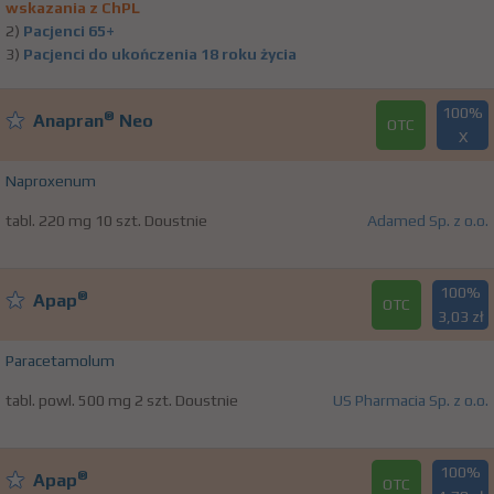
wskazania z ChPL
2)
Pacjenci 65+
3)
Pacjenci do ukończenia 18 roku życia
100%
®
Anapran
Neo
OTC
X
Naproxenum
tabl. 220 mg 10 szt. Doustnie
Adamed Sp. z o.o.
100%
®
Apap
OTC
3,03 zł
Paracetamolum
tabl. powl. 500 mg 2 szt. Doustnie
US Pharmacia Sp. z o.o.
100%
®
Apap
OTC