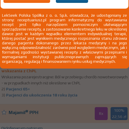
kolanowego]
LekSeek Polska Spółka z o. o. Sp.k. oświadcza, że udostępniany ze
strony: receptuariusz.pl program informatyczny do wystawiania
(1)
(2)
(3)
100%
50%
75+
DZ
®
Febrofen
recept jest tylko narzędziem pomocniczym ułatwiającym
Rx
18,86 zł
11,78 zł
bezpł.
bezpł.
sporządzenie recepty, a zastosowanie konkretnego leku w określonej
dawce jest w każdym wypadku elementem indywidualnej terapii,
której postać jest wynikiem medycznego rozpoznania stanu zdrowia
Ketoprofenum
danego pacjenta dokonanego przez lekarza medycyny i na jego
wyłączną odpowiedzialność zarówno pod względem medycznym, jak i
kaps. o przedł. uwalnianiu 200 mg 20
Zakłady Farmaceutyczne
formalnej zgodności wystawianej recepty z właściwymi przepisami i
szt. Doustnie
Polpharma SA
wymaganiami instytucji publicznoprawnych zajmujących się
organizacją, regulacją i finansowaniem rynku usług medycznych.
1) Refundacja we wszystkich zarejestrowanych wskazaniach.
Pokaż
wskazania z ChPL
Wskazania pozarejestracyjne: Ból w przebiegu chorób nowotworowych
- w przypadkach innych niż określone w ChPL
2)
Pacjenci 65+
3)
Pacjenci do ukończenia 18 roku życia
100%
®
Majamil
PPH
Rx
22,56 zł
Diclofenacum natricum