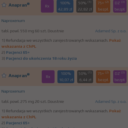
(1)
(2)
(3)
100%
50%
75+
DZ
®
Anapran
Rx
42,89 zł
22,82 zł
bezpł.
bezpł.
Naproxenum
tabl. powl. 550 mg 60 szt. Doustnie
Adamed Sp. z o.o.
1) Refundacja we wszystkich zarejestrowanych wskazaniach.
Pokaż
wskazania z ChPL
2)
Pacjenci 65+
3)
Pacjenci do ukończenia 18 roku życia
(1)
(2)
(3)
100%
50%
75+
DZ
®
Anapran
Rx
10,07 zł
6,44 zł
bezpł.
bezpł.
Naproxenum
tabl. powl. 275 mg 20 szt. Doustnie
Adamed Sp. z o.o.
1) Refundacja we wszystkich zarejestrowanych wskazaniach.
Pokaż
wskazania z ChPL
2)
Pacjenci 65+