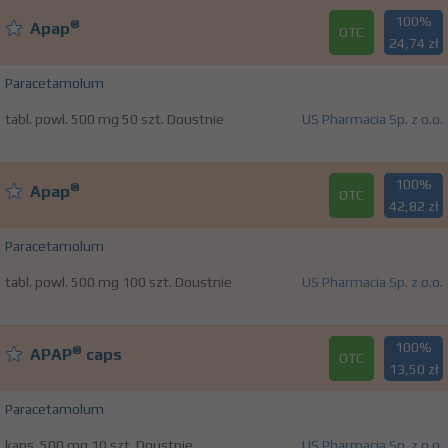
100%
®
Apap
OTC
24,74 zł
Paracetamolum
tabl. powl. 500 mg 50 szt. Doustnie
US Pharmacia Sp. z o.o.
100%
®
Apap
OTC
42,82 zł
Paracetamolum
tabl. powl. 500 mg 100 szt. Doustnie
US Pharmacia Sp. z o.o.
100%
®
APAP
caps
OTC
13,50 zł
Paracetamolum
kaps. 500 mg 10 szt. Doustnie
US Pharmacia Sp. z o.o.