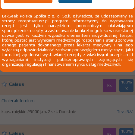
M81.8 Inne postacie osteoporozy
LekSeek Polska Spółka z o. o. Sp.k. oświadcza, że udostępniany ze
strony: receptuariusz.pl program informatyczny do wystawiania
recept jest tylko narzędziem pomocniczym ułatwiającym
100%
®
Devikap
sporządzenie recepty, a zastosowanie konkretnego leku w określonej
Rx
21,52 zł
dawce jest w każdym wypadku elementem indywidualnej terapii,
której postać jest wynikiem medycznego rozpoznania stanu zdrowia
danego pacjenta dokonanego przez lekarza medycyny i na jego
Cholecalciferolum
wyłączną odpowiedzialność zarówno pod względem medycznym, jak i
formalnej zgodności wystawianej recepty z właściwymi przepisami i
krople doustne [roztw.] 15 000 j.m./ml 1
Zakłady Farmaceutyczne
wymaganiami instytucji publicznoprawnych zajmujących się
but. 10 ml Doustnie
Polpharma SA
organizacją, regulacją i finansowaniem rynku usług medycznych.
100%
Calsus
Rx
X
Cholecalciferolum
kaps. miękkie 25000 j.m. 2 szt. Doustnie
Teva B.V.
100%
Calsus
Rx