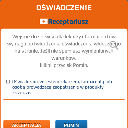
OŚWIADCZENIE
Wejście do serwisu dla lekarzy i farmaceutów
wymaga potwierdzenia oświadczenia widocznego
na stronie. Jeśli nie spełniasz wymienionych
warunków,
kliknij przycisk Pomiń.
Oświadczam, że jestem lekarzem, farmaceutą lub
osobą prowadzącą zaopatrzenie w produkty
lecznicze.
Znaleziono wyników:
6
Strona
1 z 1
Kopiuj adres strony
ICD10:
M Choroby układu mięśniowo-szkieletowego i tkanki
łącznej
AKCEPTACJA
POMIŃ
M81 Osteoporoza bez złamań patologicznych