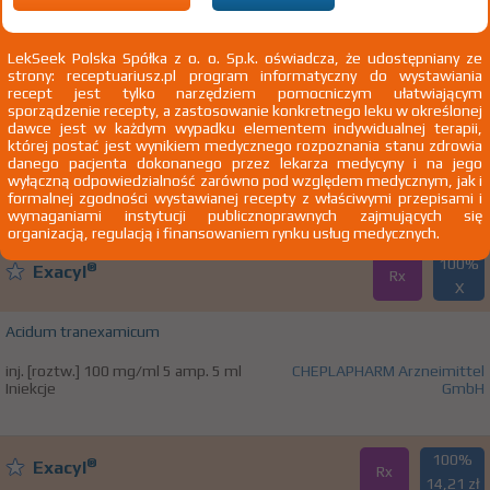
R31 Krwiomocz, nieokreślony
LekSeek Polska Spółka z o. o. Sp.k. oświadcza, że udostępniany ze
strony: receptuariusz.pl program informatyczny do wystawiania
100%
®
Exacyl
recept jest tylko narzędziem pomocniczym ułatwiającym
Rx
15,11 zł
sporządzenie recepty, a zastosowanie konkretnego leku w określonej
dawce jest w każdym wypadku elementem indywidualnej terapii,
której postać jest wynikiem medycznego rozpoznania stanu zdrowia
Acidum tranexamicum
danego pacjenta dokonanego przez lekarza medycyny i na jego
wyłączną odpowiedzialność zarówno pod względem medycznym, jak i
tabl. powl. 500 mg 20 szt. Doustnie
CHEPLAPHARM Arzneimittel GmbH
formalnej zgodności wystawianej recepty z właściwymi przepisami i
wymaganiami instytucji publicznoprawnych zajmujących się
organizacją, regulacją i finansowaniem rynku usług medycznych.
100%
®
Exacyl
Rx
X
Acidum tranexamicum
inj. [roztw.] 100 mg/ml 5 amp. 5 ml
CHEPLAPHARM Arzneimittel
Iniekcje
GmbH
100%
®
Exacyl
Rx
14,21 zł