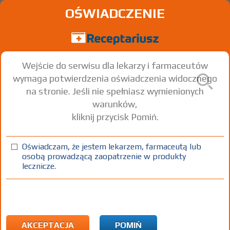
OŚWIADCZENIE
Wejście do serwisu dla lekarzy i farmaceutów
wymaga potwierdzenia oświadczenia widocznego
na stronie. Jeśli nie spełniasz wymienionych
warunków,
kliknij przycisk Pomiń.
Oświadczam, że jestem lekarzem, farmaceutą lub
osobą prowadzącą zaopatrzenie w produkty
lecznicze.
Znaleziono wyników:
3
Strona
1 z 1
Kopiuj adres strony
ICD10:
R Objawy, cechy chorobowe oraz nieprawidłowe wyniki
badań klinicznych i laboratoryjnych niesklasyfikowane
gdzie indziej
AKCEPTACJA
POMIŃ