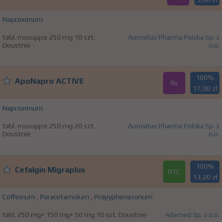
Naproxenum
tabl. musujące 250 mg 10 szt.
Aurovitas Pharma Polska Sp. z
Doustnie
o.o.
100%
ApoNapro ACTIVE
Rx
17,00 zł
Naproxenum
tabl. musujące 250 mg 20 szt.
Aurovitas Pharma Polska Sp. z
Doustnie
o.o.
100%
Cefalgin Migraplus
OTC
13,20 zł
Coffeinum
,
Paracetamolum
,
Propyphenazonum
tabl. 250 mg+ 150 mg+ 50 mg 10 szt. Doustnie
Adamed Sp. z o.o.