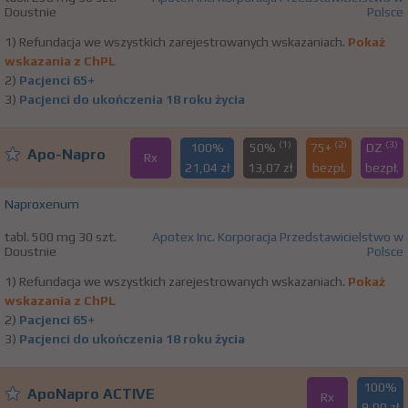
Doustnie
Polsce
1) Refundacja we wszystkich zarejestrowanych wskazaniach.
Pokaż
wskazania z ChPL
2)
Pacjenci 65+
3)
Pacjenci do ukończenia 18 roku życia
(1)
(2)
(3)
100%
50%
75+
DZ
Apo-Napro
Rx
21,04 zł
13,07 zł
bezpł.
bezpł.
Naproxenum
tabl. 500 mg 30 szt.
Apotex Inc. Korporacja Przedstawicielstwo w
Doustnie
Polsce
1) Refundacja we wszystkich zarejestrowanych wskazaniach.
Pokaż
wskazania z ChPL
2)
Pacjenci 65+
3)
Pacjenci do ukończenia 18 roku życia
100%
ApoNapro ACTIVE
Rx
9,00 zł