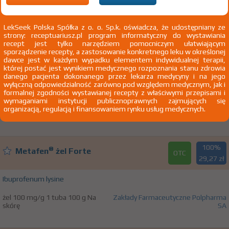
R52 Ból niesklasyfikowany gdzie indziej
R52.2 Inny ból przewlekły
LekSeek Polska Spółka z o. o. Sp.k. oświadcza, że udostępniany ze
strony: receptuariusz.pl program informatyczny do wystawiania
recept jest tylko narzędziem pomocniczym ułatwiającym
sporządzenie recepty, a zastosowanie konkretnego leku w określonej
100%
®
Ibufen
Baby
dawce jest w każdym wypadku elementem indywidualnej terapii,
OTC
15,13 zł
której postać jest wynikiem medycznego rozpoznania stanu zdrowia
danego pacjenta dokonanego przez lekarza medycyny i na jego
wyłączną odpowiedzialność zarówno pod względem medycznym, jak i
Ibuprofenum
formalnej zgodności wystawianej recepty z właściwymi przepisami i
wymaganiami instytucji publicznoprawnych zajmujących się
czopki doodbytnicze 60 mg 5 szt.
Zakłady Farmaceutyczne
organizacją, regulacją i finansowaniem rynku usług medycznych.
Doodbytniczo
Polpharma SA
100%
®
Metafen
żel Forte
OTC
29,27 zł
Ibuprofenum lysine
żel 100 mg/g 1 tuba 100 g Na
Zakłady Farmaceutyczne Polpharma
skórę
SA