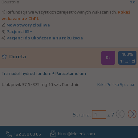
Doustnie
o.o.
1) Refundacja we wszystkich zarejestrowanych wskazaniach.
Pokaż
wskazania z ChPL
2)
Nowotwory złośliwe
3)
Pacjenci 65+
4)
Pacjenci do ukończenia 18 roku życia
100%
Doreta
Rx
11,31 zł
Tramadoli hydrochloridum + Paracetamolum
tabl. powl. 37,5/325 mg 10 szt. Doustnie
Krka Polska Sp. z o.o.
Strona:
z
7
biuro@lekseek.com
+22 350 00 06