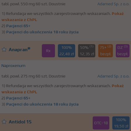
tabl. powl. 550 mg 60 szt. Doustnie
Adamed Sp. z o.o.
1) Refundacja we wszystkich zarejestrowanych wskazaniach.
Pokaż
wskazania z ChPL
2)
Pacjenci 65+
3)
Pacjenci do ukończenia 18 roku życia
(1)
(2)
(3)
100%
50%
75+
DZ
®
Anapran
Rx
22,48 zł
12,35 zł
bezpł.
bezpł.
Naproxenum
tabl. powl. 275 mg 60 szt. Doustnie
Adamed Sp. z o.o.
1) Refundacja we wszystkich zarejestrowanych wskazaniach.
Pokaż
wskazania z ChPL
2)
Pacjenci 65+
3)
Pacjenci do ukończenia 18 roku życia
100%
Antidol 15
OTC-18
19,50 zł