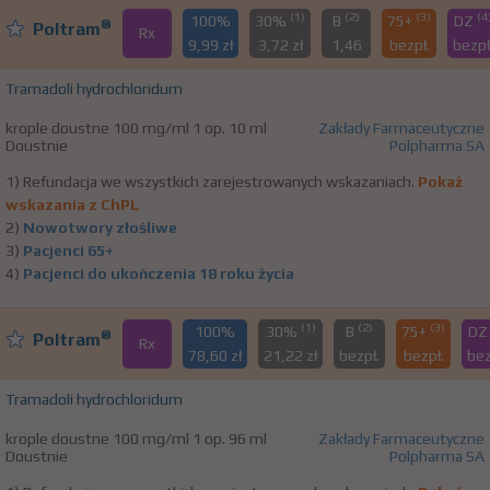
(1)
(2)
(3)
(4
100%
30%
B
75+
DZ
®
Poltram
Rx
9,99 zł
3,72 zł
1,46
bezpł.
bezpł
Tramadoli hydrochloridum
krople doustne 100 mg/ml 1 op. 10 ml
Zakłady Farmaceutyczne
Doustnie
Polpharma SA
1) Refundacja we wszystkich zarejestrowanych wskazaniach.
Pokaż
wskazania z ChPL
2)
Nowotwory złośliwe
3)
Pacjenci 65+
4)
Pacjenci do ukończenia 18 roku życia
(1)
(2)
(3)
100%
30%
B
75+
D
®
Poltram
Rx
78,60 zł
21,22 zł
bezpł.
bezpł.
bez
Tramadoli hydrochloridum
krople doustne 100 mg/ml 1 op. 96 ml
Zakłady Farmaceutyczne
Doustnie
Polpharma SA