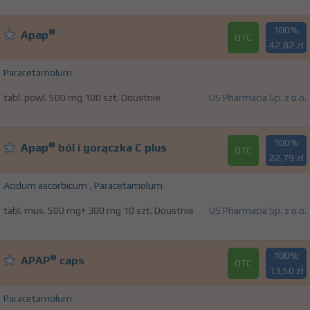
100%
®
Apap
OTC
42,82 zł
Paracetamolum
tabl. powl. 500 mg 100 szt. Doustnie
US Pharmacia Sp. z o.o.
100%
®
Apap
ból i gorączka C plus
OTC
22,79 zł
Acidum ascorbicum
,
Paracetamolum
tabl. mus. 500 mg+ 300 mg 10 szt. Doustnie
US Pharmacia Sp. z o.o.
100%
®
APAP
caps
OTC
13,50 zł
Paracetamolum