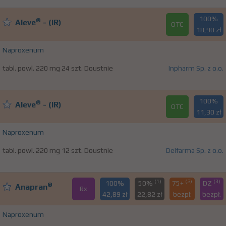
100%
®
Aleve
- (IR)
OTC
18,90 zł
Naproxenum
tabl. powl. 220 mg 24 szt. Doustnie
Inpharm Sp. z o.o.
100%
®
Aleve
- (IR)
OTC
11,30 zł
Naproxenum
tabl. powl. 220 mg 12 szt. Doustnie
Delfarma Sp. z o.o.
(1)
(2)
(3)
100%
50%
75+
DZ
®
Anapran
Rx
42,89 zł
22,82 zł
bezpł.
bezpł.
Naproxenum