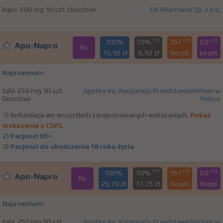
kaps. 500 mg 10 szt. Doustnie
US Pharmacia Sp. z o.o.
(1)
(2)
(3)
100%
50%
75+
DZ
Apo-Napro
Rx
10,90 zł
6,92 zł
bezpł.
bezpł.
Naproxenum
tabl. 250 mg 30 szt.
Apotex Inc. Korporacja Przedstawicielstwo w
Doustnie
Polsce
1) Refundacja we wszystkich zarejestrowanych wskazaniach.
Pokaż
wskazania z ChPL
2)
Pacjenci 65+
3)
Pacjenci do ukończenia 18 roku życia
(1)
(2)
(3)
100%
50%
75+
DZ
Apo-Napro
Rx
29,70 zł
17,75 zł
bezpł.
bezpł.
Naproxenum
tabl. 250 mg 90 szt.
Apotex Inc. Korporacja Przedstawicielstwo w