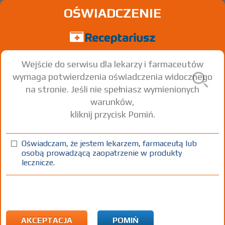
OŚWIADCZENIE
Wejście do serwisu dla lekarzy i farmaceutów
wymaga potwierdzenia oświadczenia widocznego
na stronie. Jeśli nie spełniasz wymienionych
warunków,
kliknij przycisk Pomiń.
Oświadczam, że jestem lekarzem, farmaceutą lub
osobą prowadzącą zaopatrzenie w produkty
lecznicze.
Znaleziono wyników:
194
Strona
1 z 7
Kopiuj adres strony
ICD10:
R Objawy, cechy chorobowe oraz nieprawidłowe wyniki
badań klinicznych i laboratoryjnych niesklasyfikowane
gdzie indziej
AKCEPTACJA
POMIŃ