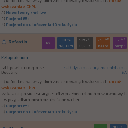
1) Refundacja we wszystkich zarejestrowanych wskazaniach.
Pokaż
wskazania z ChPL
2)
Nowotwory złośliwe
3)
Pacjenci 65+
4)
Pacjenci do ukończenia 18 roku życia
(1)
(2)
(3)
100%
50%
75+
DZ
Refastin
Rx
14,90 zł
8,63 zł
bezpł.
bezpł.
Ketoprofenum
tabl. powl. 100 mg 30 szt.
Zakłady Farmaceutyczne Polpharma
Doustnie
SA
1) Refundacja we wszystkich zarejestrowanych wskazaniach.
Pokaż
wskazania z ChPL
Wskazania pozarejestracyjne: Ból w przebiegu chorób nowotworowych
- w przypadkach innych niż określone w ChPL
2)
Pacjenci 65+
3)
Pacjenci do ukończenia 18 roku życia
100%
®