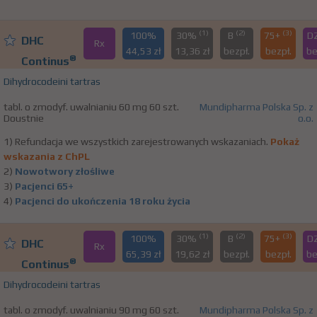
(1)
(2)
(3)
100%
30%
B
75+
D
DHC
Rx
44,53 zł
13,36 zł
bezpł.
bezpł.
be
®
Continus
Dihydrocodeini tartras
tabl. o zmodyf. uwalnianiu 60 mg 60 szt.
Mundipharma Polska Sp. z
Doustnie
o.o.
1) Refundacja we wszystkich zarejestrowanych wskazaniach.
Pokaż
wskazania z ChPL
2)
Nowotwory złośliwe
3)
Pacjenci 65+
4)
Pacjenci do ukończenia 18 roku życia
(1)
(2)
(3)
100%
30%
B
75+
D
DHC
Rx
65,39 zł
19,62 zł
bezpł.
bezpł.
be
®
Continus
Dihydrocodeini tartras
tabl. o zmodyf. uwalnianiu 90 mg 60 szt.
Mundipharma Polska Sp. z