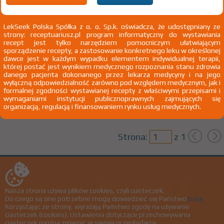
LekSeek Polska Spółka z o. o. Sp.k. oświadcza, że udostępniany ze
100%
Ziele Tasznika
strony: receptuariusz.pl program informatyczny do wystawiania
OTC
X
recept jest tylko narzędziem pomocniczym ułatwiającym
sporządzenie recepty, a zastosowanie konkretnego leku w określonej
dawce jest w każdym wypadku elementem indywidualnej terapii,
Bursae pastoris herba
której postać jest wynikiem medycznego rozpoznania stanu zdrowia
danego pacjenta dokonanego przez lekarza medycyny i na jego
zioła do zaparzania 1 op. 25 g
Zakład Konfekcjonowania Ziół FLOS
wyłączną odpowiedzialność zarówno pod względem medycznym, jak i
Na skórę
Elżbieta i Jan Głąb
formalnej zgodności wystawianej recepty z właściwymi przepisami i
wymaganiami instytucji publicznoprawnych zajmujących się
organizacją, regulacją i finansowaniem rynku usług medycznych.
Strona:
z
1
biuro@lekseek.com
+22 350 00 06
LekSeek ® Polska © 2026
Nasza strona używa plików cookies, czyli ciasteczek.
Do czego są one potrzebne mogą dowiedzieć się Państwo
tutaj
Polityka prywatności
Korzystając ze strony, wyrażają Państwo zgodę na używanie
ciasteczek (cookies). Ustawienia dotyczące przechowywania
Regulamin
ciasteczek można zmienić w swojej przeglądarce.