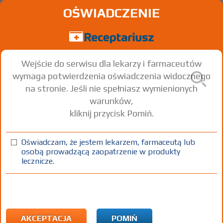
OŚWIADCZENIE
Wejście do serwisu dla lekarzy i farmaceutów
wymaga potwierdzenia oświadczenia widocznego
na stronie. Jeśli nie spełniasz wymienionych
warunków,
kliknij przycisk Pomiń.
Oświadczam, że jestem lekarzem, farmaceutą lub
osobą prowadzącą zaopatrzenie w produkty
lecznicze.
Znaleziono wyników:
1
Strona
1 z 1
Kopiuj adres strony
ICD10:
T Urazy obejmujące liczne okolice ciała
T00 Powierzchowne urazy obejmujące liczne okolice
AKCEPTACJA
POMIŃ
ciała