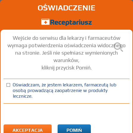
OŚWIADCZENIE
Wejście do serwisu dla lekarzy i farmaceutów
wymaga potwierdzenia oświadczenia widocznego
na stronie. Jeśli nie spełniasz wymienionych
warunków,
kliknij przycisk Pomiń.
Oświadczam, że jestem lekarzem, farmaceutą lub
osobą prowadzącą zaopatrzenie w produkty
lecznicze.
Znaleziono wyników:
2
Strona
1 z 1
Kopiuj adres strony
ICD10:
T Urazy obejmujące liczne okolice ciała
T06 Inne urazy obejmujące liczne okolice ciała,
AKCEPTACJA
POMIŃ
niesklasyfikowane gdzie indziej