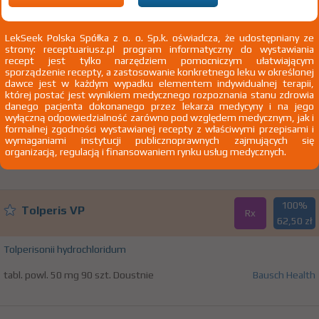
T06.0 Urazy mózgu i nerwów czaszkowych z urazami
nerwów rdzeniowych i rdzenia kręgowego na
LekSeek Polska Spółka z o. o. Sp.k. oświadcza, że udostępniany ze
poziomie szyi
strony: receptuariusz.pl program informatyczny do wystawiania
recept jest tylko narzędziem pomocniczym ułatwiającym
sporządzenie recepty, a zastosowanie konkretnego leku w określonej
dawce jest w każdym wypadku elementem indywidualnej terapii,
100%
Tolperis VP
której postać jest wynikiem medycznego rozpoznania stanu zdrowia
Rx
32,55 zł
danego pacjenta dokonanego przez lekarza medycyny i na jego
wyłączną odpowiedzialność zarówno pod względem medycznym, jak i
formalnej zgodności wystawianej recepty z właściwymi przepisami i
Tolperisonii hydrochloridum
wymaganiami instytucji publicznoprawnych zajmujących się
organizacją, regulacją i finansowaniem rynku usług medycznych.
tabl. powl. 50 mg 30 szt. Doustnie
Bausch Health
100%
Tolperis VP
Rx
62,50 zł
Tolperisonii hydrochloridum
tabl. powl. 50 mg 90 szt. Doustnie
Bausch Health