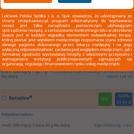
i stopy
T24.4 Oparzenie chemiczne biodra i kończyny dolnej
LekSeek Polska Spółka z o. o. Sp.k. oświadcza, że udostępniany ze
z wyjątkiem okolicy stawu skokowego i stopy,
strony: receptuariusz.pl program informatyczny do wystawiania
nieokreślonego stopnia
recept jest tylko narzędziem pomocniczym ułatwiającym
sporządzenie recepty, a zastosowanie konkretnego leku w określonej
dawce jest w każdym wypadku elementem indywidualnej terapii,
której postać jest wynikiem medycznego rozpoznania stanu zdrowia
100%
Actisept
danego pacjenta dokonanego przez lekarza medycyny i na jego
OTC
17,29 zł
wyłączną odpowiedzialność zarówno pod względem medycznym, jak i
formalnej zgodności wystawianej recepty z właściwymi przepisami i
wymaganiami instytucji publicznoprawnych zajmujących się
Polyvidoni iodum
organizacją, regulacją i finansowaniem rynku usług medycznych.
krem 100 mg/g 1 op. 1 g
Przedsiębiorstwo Produkcji Farmaceutycznej
Na skórę
Hasco-Lek SA
100%
®
Betadine
OTC
31,75 zł
Polyvidoni iodum
maść 100 mg/g 1 tuba 20 g Na skórę
Egis Polska Sp. z o.o.