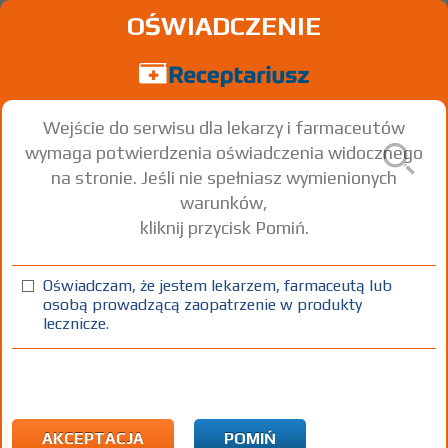
OŚWIADCZENIE
Wejście do serwisu dla lekarzy i farmaceutów
wymaga potwierdzenia oświadczenia widocznego
na stronie. Jeśli nie spełniasz wymienionych
warunków,
kliknij przycisk Pomiń.
Oświadczam, że jestem lekarzem, farmaceutą lub
osobą prowadzącą zaopatrzenie w produkty
lecznicze.
Znaleziono wyników:
5
Strona
1 z 1
Kopiuj adres strony
ICD10:
T Urazy obejmujące liczne okolice ciała
T24 Oparzenie termiczne i chemiczne biodra i
AKCEPTACJA
POMIŃ
kończyny dolnej z wyjątkiem okolicy stawu skokowego