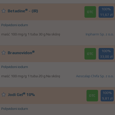
100%
®
Betadine
- (IR)
OTC
11,67 zł
Polyvidoni iodum
maść 100 mg/g 1 tuba 30 g Na skórę
Inpharm Sp. z o.o.
100%
®
Braunovidon
OTC
33,00 zł
Polyvidoni iodum
maść 100 mg/g 1 tuba 20 g Na skórę
Aesculap Chifa Sp. z o.o.
100%
®
Jodi Gel
10%
OTC
9,81 zł
Polyvidoni iodum