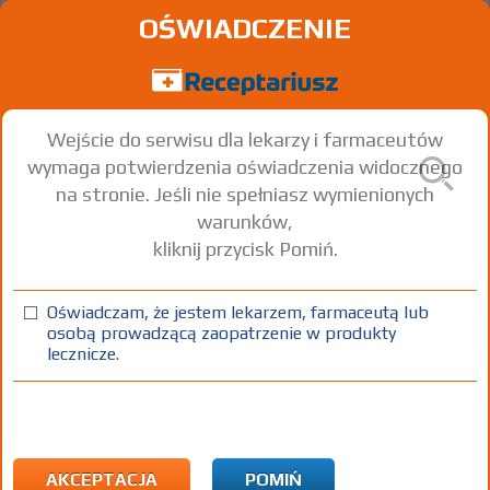
OŚWIADCZENIE
Wejście do serwisu dla lekarzy i farmaceutów
wymaga potwierdzenia oświadczenia widocznego
na stronie. Jeśli nie spełniasz wymienionych
warunków,
kliknij przycisk Pomiń.
APOD3
Oświadczam, że jestem lekarzem, farmaceutą lub
kaps.
1000 j.m.
60 szt.
Doustnie
osobą prowadzącą zaopatrzenie w produkty
lecznicze.
100%
ŚŻ
12,32
AKCEPTACJA
POMIŃ