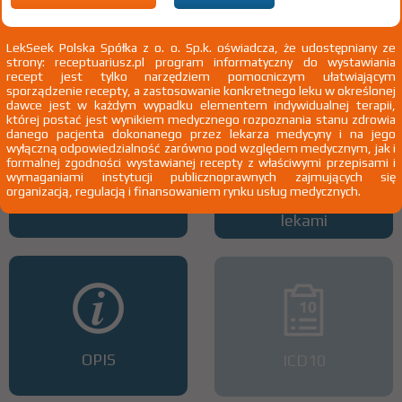
Wszystkie dawki leku
ATC
LekSeek Polska Spółka z o. o. Sp.k. oświadcza, że udostępniany ze
strony: receptuariusz.pl program informatyczny do wystawiania
recept jest tylko narzędziem pomocniczym ułatwiającym
sporządzenie recepty, a zastosowanie konkretnego leku w określonej
dawce jest w każdym wypadku elementem indywidualnej terapii,
której postać jest wynikiem medycznego rozpoznania stanu zdrowia
danego pacjenta dokonanego przez lekarza medycyny i na jego
wyłączną odpowiedzialność zarówno pod względem medycznym, jak i
formalnej zgodności wystawianej recepty z właściwymi przepisami i
wymaganiami instytucji publicznoprawnych zajmujących się
organizacją, regulacją i finansowaniem rynku usług medycznych.
Interakcje z lekami
Interakcje z wieloma
lekami
OPIS
ICD10