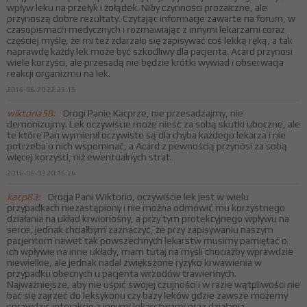
wpływ leku na przełyk i żołądek. Niby czynności prozaiczne, ale
przynoszą dobre rezultaty. Czytając informacje zawarte na forum, w
czasopismach medycznych i rozmawiając z innymi lekarzami coraz
częściej myślę, że mi też zdarzało się zapisywać coś lekką ręką, a tak
naprawdę każdy lek może być szkodliwy dla pacjenta. Acard przynosi
wiele korzyści, ale przesadą nie będzie krótki wywiad i obserwacja
reakcji organizmu na lek.
2016-06-20 22:26:15
wiktoria58:
Drogi Panie Kacprze, nie przesadzajmy, nie
demonizujmy. Lek oczywiście może nieść za sobą skutki uboczne, ale
te które Pan wymienił oczywiste są dla chyba każdego lekarza i nie
potrzeba o nich wspominać, a Acard z pewnością przynosi za sobą
więcej korzyści, niż ewentualnych strat.
2016-06-03 20:15:26
kacp83:
Droga Pani Wiktorio, oczywiście lek jest w wielu
przypadkach niezastąpiony i nie można odmówić mu korzystnego
działania na układ krwionośny, a przy tym protekcyjnego wpływu na
serce, jednak chciałbym zaznaczyć, że przy zapisywaniu naszym
pacjentom nawet tak powszechnych lekarstw musimy pamiętać o
ich wpływie na inne układy, mam tutaj na myśli chociażby wprawdzie
niewielkie, ale jednak nadal zwiększone ryzyko krwawienia w
przypadku obecnych u pacjenta wrzodów trawiennych.
Najważniejsze, aby nie uśpić swojej czujności i w razie wątpliwości nie
bać się zajrzeć do leksykonu czy bazy leków gdzie zawsze możemy
sprawdzić interakcje z innymi lekarstwami oraz działania