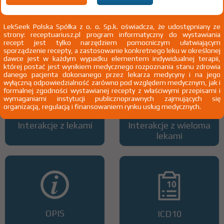
LekSeek Polska Spółka z o. o. Sp.k. oświadcza, że udostępniany ze
strony: receptuariusz.pl program informatyczny do wystawiania
Wszystkie dawki leku
ATC
recept jest tylko narzędziem pomocniczym ułatwiającym
sporządzenie recepty, a zastosowanie konkretnego leku w określonej
dawce jest w każdym wypadku elementem indywidualnej terapii,
której postać jest wynikiem medycznego rozpoznania stanu zdrowia
danego pacjenta dokonanego przez lekarza medycyny i na jego
wyłączną odpowiedzialność zarówno pod względem medycznym, jak i
formalnej zgodności wystawianej recepty z właściwymi przepisami i
wymaganiami instytucji publicznoprawnych zajmujących się
organizacją, regulacją i finansowaniem rynku usług medycznych.
Interakcje z lekami
Interakcje z wieloma
lekami
OPIS
ICD10