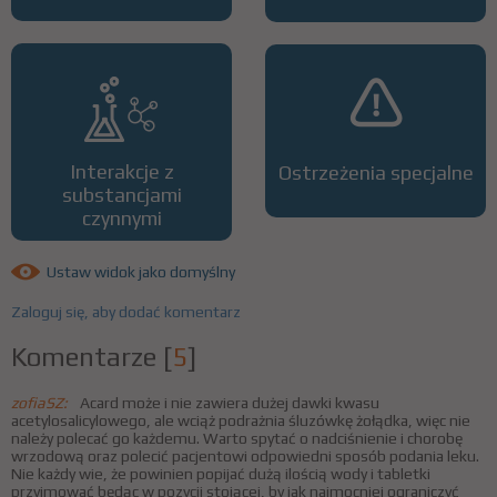
Interakcje z
Ostrzeżenia specjalne
substancjami
czynnymi
Ustaw widok jako domyślny
Zaloguj się, aby dodać komentarz
Komentarze
[
5
]
zofiaSZ:
Acard może i nie zawiera dużej dawki kwasu
acetylosalicylowego, ale wciąż podrażnia śluzówkę żołądka, więc nie
należy polecać go każdemu. Warto spytać o nadciśnienie i chorobę
wrzodową oraz polecić pacjentowi odpowiedni sposób podania leku.
Nie każdy wie, że powinien popijać dużą ilością wody i tabletki
przyjmować będąc w pozycji stojącej, by jak najmocniej ograniczyć