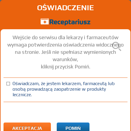
OŚWIADCZENIE
Wejście do serwisu dla lekarzy i farmaceutów
wymaga potwierdzenia oświadczenia widocznego
na stronie. Jeśli nie spełniasz wymienionych
warunków,
kliknij przycisk Pomiń.
®
Acard
Acetylsalicylic acid
Oświadczam, że jestem lekarzem, farmaceutą lub
osobą prowadzącą zaopatrzenie w produkty
tabl. dojelitowe
75 mg
30 szt.
Doustnie
lecznicze.
100%
OTC
12,65
AKCEPTACJA
POMIŃ