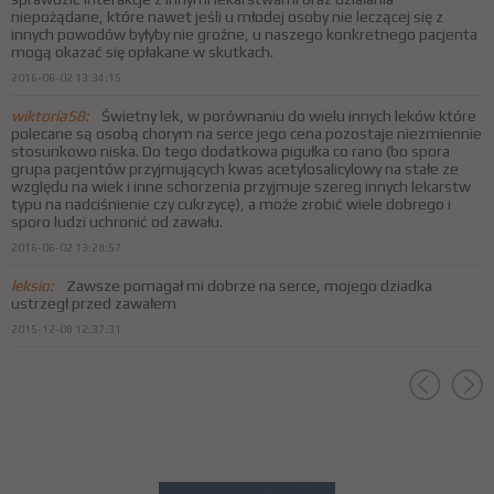
niepożądane, które nawet jeśli u młodej osoby nie leczącej się z
innych powodów byłyby nie groźne, u naszego konkretnego pacjenta
mogą okazać się opłakane w skutkach.
2016-06-02 13:34:15
wiktoria58:
Świetny lek, w porównaniu do wielu innych leków które
polecane są osobą chorym na serce jego cena pozostaje niezmiennie
stosunkowo niska. Do tego dodatkowa pigułka co rano (bo spora
grupa pacjentów przyjmujących kwas acetylosalicylowy na stałe ze
względu na wiek i inne schorzenia przyjmuje szereg innych lekarstw
typu na nadciśnienie czy cukrzycę), a może zrobić wiele dobrego i
sporo ludzi uchronić od zawału.
2016-06-02 13:28:57
leksio:
Zawsze pomagał mi dobrze na serce, mojego dziadka
ustrzegł przed zawałem
2015-12-08 12:37:31