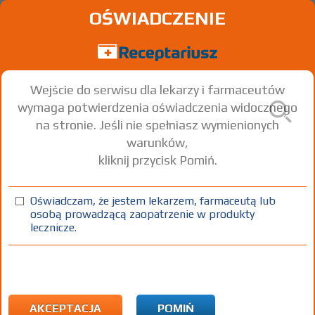
OŚWIADCZENIE
Wejście do serwisu dla lekarzy i farmaceutów
wymaga potwierdzenia oświadczenia widocznego
na stronie. Jeśli nie spełniasz wymienionych
warunków,
kliknij przycisk Pomiń.
Adeksa
Acarbose
Oświadczam, że jestem lekarzem, farmaceutą lub
osobą prowadzącą zaopatrzenie w produkty
tabl.
100 mg
30 szt.
Doustnie
lecznicze.
(1)
(2)
100%
30%
75+
Rx
19,05
5,15
bezpł.
1)
Cukrzyca
2)
Pacjenci 65+
AKCEPTACJA
POMIŃ