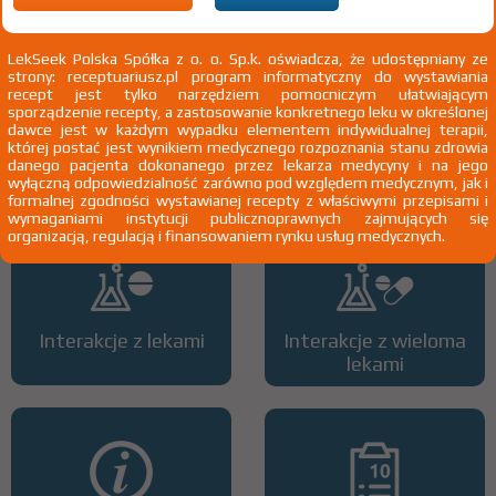
LekSeek Polska Spółka z o. o. Sp.k. oświadcza, że udostępniany ze
strony: receptuariusz.pl program informatyczny do wystawiania
recept jest tylko narzędziem pomocniczym ułatwiającym
sporządzenie recepty, a zastosowanie konkretnego leku w określonej
dawce jest w każdym wypadku elementem indywidualnej terapii,
Wszystkie dawki leku
ATC
której postać jest wynikiem medycznego rozpoznania stanu zdrowia
danego pacjenta dokonanego przez lekarza medycyny i na jego
wyłączną odpowiedzialność zarówno pod względem medycznym, jak i
formalnej zgodności wystawianej recepty z właściwymi przepisami i
wymaganiami instytucji publicznoprawnych zajmujących się
organizacją, regulacją i finansowaniem rynku usług medycznych.
Interakcje z lekami
Interakcje z wieloma
lekami