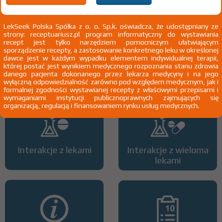
LekSeek Polska Spółka z o. o. Sp.k. oświadcza, że udostępniany ze
strony: receptuariusz.pl program informatyczny do wystawiania
recept jest tylko narzędziem pomocniczym ułatwiającym
sporządzenie recepty, a zastosowanie konkretnego leku w określonej
dawce jest w każdym wypadku elementem indywidualnej terapii,
Wszystkie dawki leku
ATC
której postać jest wynikiem medycznego rozpoznania stanu zdrowia
danego pacjenta dokonanego przez lekarza medycyny i na jego
wyłączną odpowiedzialność zarówno pod względem medycznym, jak i
formalnej zgodności wystawianej recepty z właściwymi przepisami i
wymaganiami instytucji publicznoprawnych zajmujących się
organizacją, regulacją i finansowaniem rynku usług medycznych.
Interakcje z lekami
Interakcje z wieloma
lekami