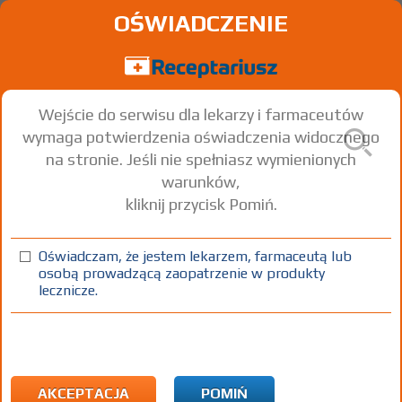
OŚWIADCZENIE
Wejście do serwisu dla lekarzy i farmaceutów
wymaga potwierdzenia oświadczenia widocznego
na stronie. Jeśli nie spełniasz wymienionych
warunków,
kliknij przycisk Pomiń.
Advate
Octocog alpha
Oświadczam, że jestem lekarzem, farmaceutą lub
osobą prowadzącą zaopatrzenie w produkty
inj. [prosz.+ rozp.]
1 500 j.m.
1 zest.
Iniekcje
lecznicze.
(1)
CHB
B
Rx-z
4241,48
bezpł.
1)
Program lekowy: zapobieganie krwawieniom u dzieci z hemofilią A
i B
AKCEPTACJA
POMIŃ