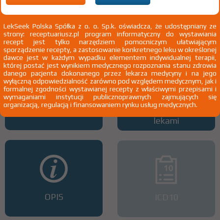
Wszystkie dawki leku
ATC
LekSeek Polska Spółka z o. o. Sp.k. oświadcza, że udostępniany ze
strony: receptuariusz.pl program informatyczny do wystawiania
recept jest tylko narzędziem pomocniczym ułatwiającym
sporządzenie recepty, a zastosowanie konkretnego leku w określonej
dawce jest w każdym wypadku elementem indywidualnej terapii,
której postać jest wynikiem medycznego rozpoznania stanu zdrowia
danego pacjenta dokonanego przez lekarza medycyny i na jego
wyłączną odpowiedzialność zarówno pod względem medycznym, jak i
formalnej zgodności wystawianej recepty z właściwymi przepisami i
wymaganiami instytucji publicznoprawnych zajmujących się
organizacją, regulacją i finansowaniem rynku usług medycznych.
Interakcje z lekami
Interakcje z wieloma
lekami
OPIS
ICD10