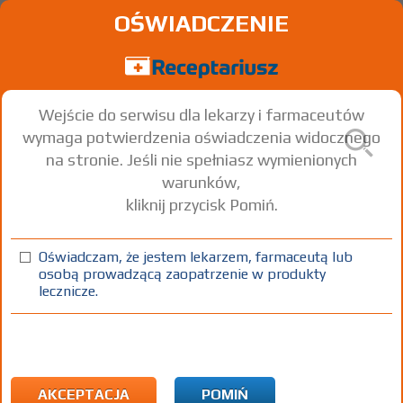
OŚWIADCZENIE
Wejście do serwisu dla lekarzy i farmaceutów
wymaga potwierdzenia oświadczenia widocznego
na stronie. Jeśli nie spełniasz wymienionych
warunków,
kliknij przycisk Pomiń.
Advazorb
Oświadczam, że jestem lekarzem, farmaceutą lub
opatrunek
10x20 cm
1 szt.
Na skórę
osobą prowadzącą zaopatrzenie w produkty
lecznicze.
100%
WMo
16,20
AKCEPTACJA
POMIŃ