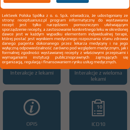
LekSeek Polska Spółka z o. o. Sp.k. oświadcza, że udostępniany ze
strony: receptuariusz.pl program informatyczny do wystawiania
Wszystkie dawki leku
ATC
recept jest tylko narzędziem pomocniczym ułatwiającym
sporządzenie recepty, a zastosowanie konkretnego leku w określonej
dawce jest w każdym wypadku elementem indywidualnej terapii,
której postać jest wynikiem medycznego rozpoznania stanu zdrowia
danego pacjenta dokonanego przez lekarza medycyny i na jego
wyłączną odpowiedzialność zarówno pod względem medycznym, jak i
formalnej zgodności wystawianej recepty z właściwymi przepisami i
wymaganiami instytucji publicznoprawnych zajmujących się
organizacją, regulacją i finansowaniem rynku usług medycznych.
Interakcje z lekami
Interakcje z wieloma
lekami
OPIS
ICD10