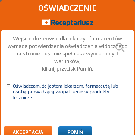
OŚWIADCZENIE
Wejście do serwisu dla lekarzy i farmaceutów
wymaga potwierdzenia oświadczenia widocznego
na stronie. Jeśli nie spełniasz wymienionych
warunków,
kliknij przycisk Pomiń.
®
Afobam
- (IR)
Alprazolam
Oświadczam, że jestem lekarzem, farmaceutą lub
osobą prowadzącą zaopatrzenie w produkty
tabl.
0,5 mg
30 szt.
Doustnie
lecznicze.
100%
Rx
X
AKCEPTACJA
POMIŃ