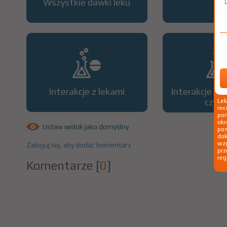
Wszystkie dawki leku
OP
Interakcje z lekami
Interakcje z 
czyn
Le
rec
pom
okr
Ustaw widok jako domyślny
po
dok
wzg
Zaloguj się, aby dodać komentarz
prz
reg
Komentarze
[
0
]