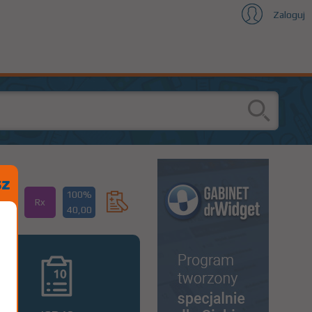
Zaloguj
100%
Rx
40,00