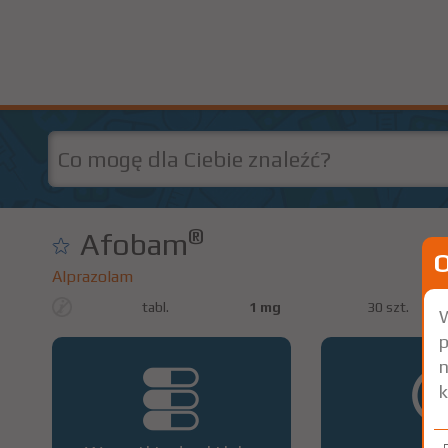
®
Afobam
Alprazolam
tabl.
1 mg
30 szt.
W
p
n
k