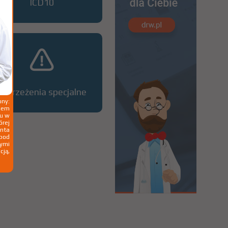
ICD10
Ostrzeżenia specjalne
ny:
ziem
ku w
órej
nta
 pod
wymi
cją,