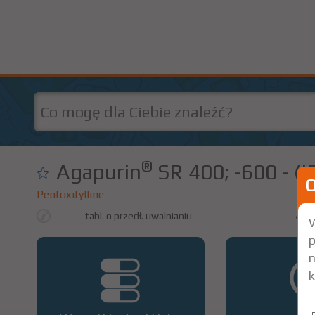
®
Agapurin
SR 400; -600 - (I
Pentoxifylline
tabl. o przedł. uwalnianiu
400
W
p
n
k