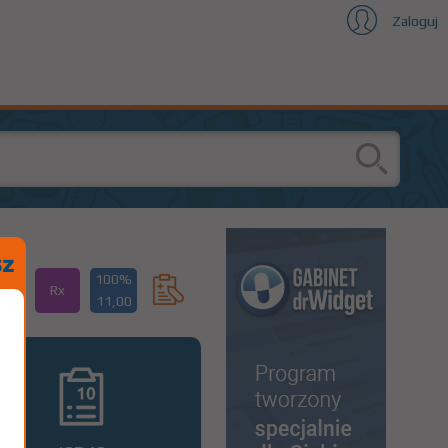
Zaloguj
100%
Rx
11,00