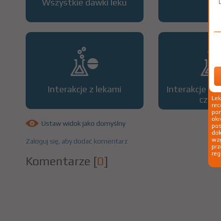
Wszystkie dawki leku
OP
Interakcje z lekami
Interakcje z 
czyn
Le
rec
pom
okr
Ustaw widok jako domyślny
po
dok
wzg
Zaloguj się, aby dodać komentarz
prz
reg
Komentarze
[
0
]