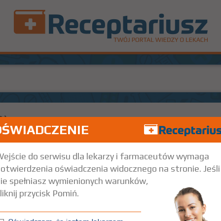
R)
OŚWIADCZENIE
 mg
20 szt.
Doustnie
ejście do serwisu dla lekarzy i farmaceutów wymaga
otwierdzenia oświadczenia widocznego na stronie. Jeśli
ie spełniasz wymienionych warunków,
liknij przycisk Pomiń.