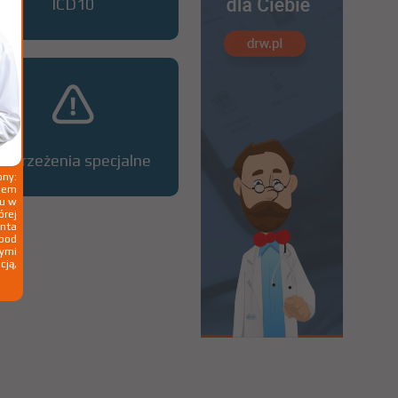
ICD10
Ostrzeżenia specjalne
ny:
ziem
ku w
órej
nta
 pod
wymi
cją,