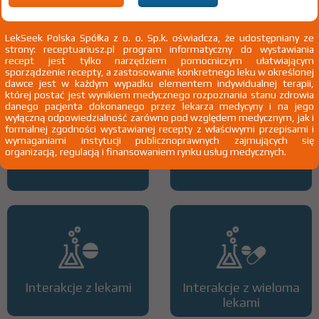
implantacji stentu) w celu zapobiegania zakrzepom
Stan po zawale
mięśnia sercowego bez uniesienia odcinka ST do 12 miesięcy
stosowania
Stan po zawale mięśnia sercowego z uniesieniem
LekSeek Polska Spółka z o. o. Sp.k. oświadcza, że udostępniany ze
odcinka ST do 30 dni stosowania
strony: receptuariusz.pl program informatyczny do wystawiania
2)
Pacjenci 65+
recept jest tylko narzędziem pomocniczym ułatwiającym
sporządzenie recepty, a zastosowanie konkretnego leku w określonej
dawce jest w każdym wypadku elementem indywidualnej terapii,
której postać jest wynikiem medycznego rozpoznania stanu zdrowia
danego pacjenta dokonanego przez lekarza medycyny i na jego
wyłączną odpowiedzialność zarówno pod względem medycznym, jak i
formalnej zgodności wystawianej recepty z właściwymi przepisami i
wymaganiami instytucji publicznoprawnych zajmujących się
organizacją, regulacją i finansowaniem rynku usług medycznych.
Wszystkie dawki leku
ATC
Interakcje z lekami
Interakcje z wieloma
lekami