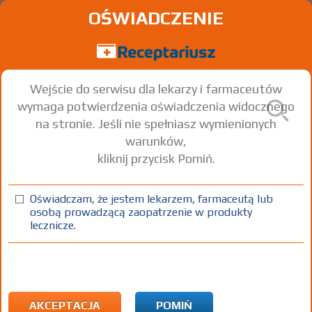
OŚWIADCZENIE
Wejście do serwisu dla lekarzy i farmaceutów
wymaga potwierdzenia oświadczenia widocznego
na stronie. Jeśli nie spełniasz wymienionych
warunków,
kliknij przycisk Pomiń.
Agregex - (IR)
Clopidogrel
Oświadczam, że jestem lekarzem, farmaceutą lub
osobą prowadzącą zaopatrzenie w produkty
tabl. powl.
75 mg
28 szt.
Doustnie
lecznicze.
(1)
(2)
100%
30%
75+
Rx
23,17
6,95
bezpł.
1)
Miażdżyca objawowa naczyń wieńcowych leczona stentami
metalowymi (do 6 tygodni od implantacji stentu) lub stentami
AKCEPTACJA
POMIŃ
antyrestenotycznymi uwalniającymi leki (do 12 miesięcy od