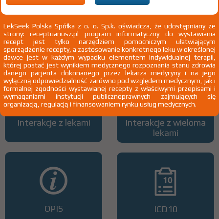
LekSeek Polska Spółka z o. o. Sp.k. oświadcza, że udostępniany ze
strony: receptuariusz.pl program informatyczny do wystawiania
Wszystkie dawki leku
ATC
recept jest tylko narzędziem pomocniczym ułatwiającym
sporządzenie recepty, a zastosowanie konkretnego leku w określonej
dawce jest w każdym wypadku elementem indywidualnej terapii,
której postać jest wynikiem medycznego rozpoznania stanu zdrowia
danego pacjenta dokonanego przez lekarza medycyny i na jego
wyłączną odpowiedzialność zarówno pod względem medycznym, jak i
formalnej zgodności wystawianej recepty z właściwymi przepisami i
wymaganiami instytucji publicznoprawnych zajmujących się
organizacją, regulacją i finansowaniem rynku usług medycznych.
Interakcje z lekami
Interakcje z wieloma
lekami
OPIS
ICD10