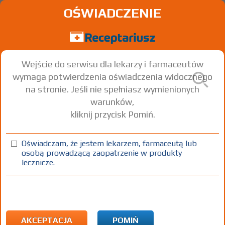
OŚWIADCZENIE
Wejście do serwisu dla lekarzy i farmaceutów
wymaga potwierdzenia oświadczenia widocznego
na stronie. Jeśli nie spełniasz wymienionych
warunków,
kliknij przycisk Pomiń.
®
Anticol
Disulfiram
Oświadczam, że jestem lekarzem, farmaceutą lub
osobą prowadzącą zaopatrzenie w produkty
tabl.
500 mg
30 szt.
Doustnie
lecznicze.
100%
Rx
83,36
AKCEPTACJA
POMIŃ