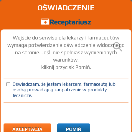
OŚWIADCZENIE
Wejście do serwisu dla lekarzy i farmaceutów
wymaga potwierdzenia oświadczenia widocznego
na stronie. Jeśli nie spełniasz wymienionych
warunków,
kliknij przycisk Pomiń.
Apo-Fina
Finasteride
Oświadczam, że jestem lekarzem, farmaceutą lub
osobą prowadzącą zaopatrzenie w produkty
tabl. powl.
5 mg
90 szt.
Doustnie
lecznicze.
(1)
(2)
100%
R
75+
Rx
80,82
10,17
bezpł.
1)
Przerost gruczołu krokowego
2)
Pacjenci 65+
AKCEPTACJA
POMIŃ