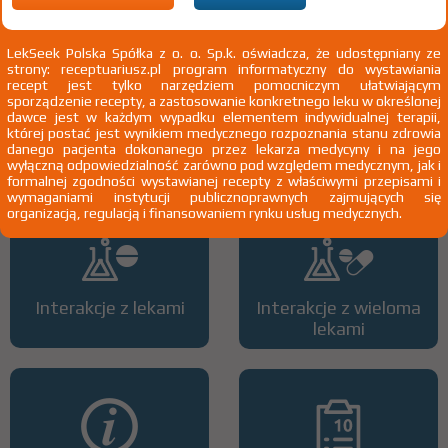
LekSeek Polska Spółka z o. o. Sp.k. oświadcza, że udostępniany ze
strony: receptuariusz.pl program informatyczny do wystawiania
recept jest tylko narzędziem pomocniczym ułatwiającym
sporządzenie recepty, a zastosowanie konkretnego leku w określonej
dawce jest w każdym wypadku elementem indywidualnej terapii,
Wszystkie dawki leku
ATC
której postać jest wynikiem medycznego rozpoznania stanu zdrowia
danego pacjenta dokonanego przez lekarza medycyny i na jego
wyłączną odpowiedzialność zarówno pod względem medycznym, jak i
formalnej zgodności wystawianej recepty z właściwymi przepisami i
wymaganiami instytucji publicznoprawnych zajmujących się
organizacją, regulacją i finansowaniem rynku usług medycznych.
Interakcje z lekami
Interakcje z wieloma
lekami