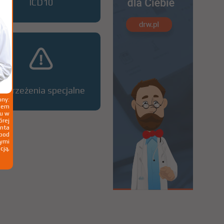
ICD10
Ostrzeżenia specjalne
ny:
ziem
ku w
órej
nta
 pod
wymi
cją,