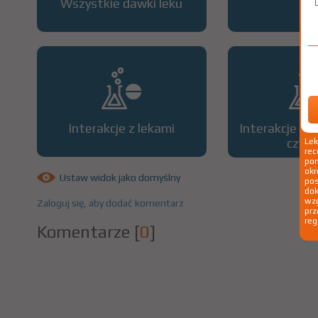
Wszystkie dawki leku
OP
Interakcje z lekami
Interakcje z 
czyn
Le
rec
pom
okr
Ustaw widok jako domyślny
po
dok
wzg
Zaloguj się, aby dodać komentarz
prz
reg
Komentarze
[
0
]