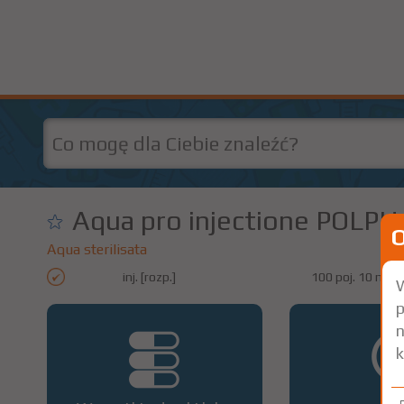
Aqua pro injectione POL
Aqua sterilisata
inj. [rozp.]
100 poj. 10 ml
W
p
n
k