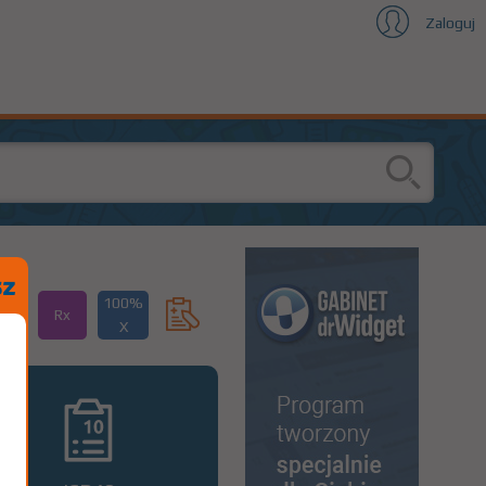
Zaloguj
100%
Rx
X