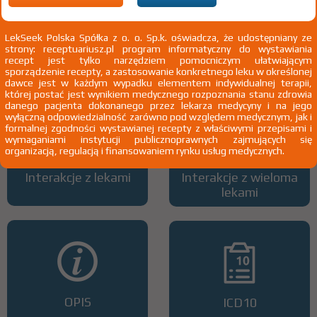
LekSeek Polska Spółka z o. o. Sp.k. oświadcza, że udostępniany ze
strony: receptuariusz.pl program informatyczny do wystawiania
Wszystkie dawki leku
ATC
recept jest tylko narzędziem pomocniczym ułatwiającym
sporządzenie recepty, a zastosowanie konkretnego leku w określonej
dawce jest w każdym wypadku elementem indywidualnej terapii,
której postać jest wynikiem medycznego rozpoznania stanu zdrowia
danego pacjenta dokonanego przez lekarza medycyny i na jego
wyłączną odpowiedzialność zarówno pod względem medycznym, jak i
formalnej zgodności wystawianej recepty z właściwymi przepisami i
wymaganiami instytucji publicznoprawnych zajmujących się
organizacją, regulacją i finansowaniem rynku usług medycznych.
Interakcje z lekami
Interakcje z wieloma
lekami
OPIS
ICD10