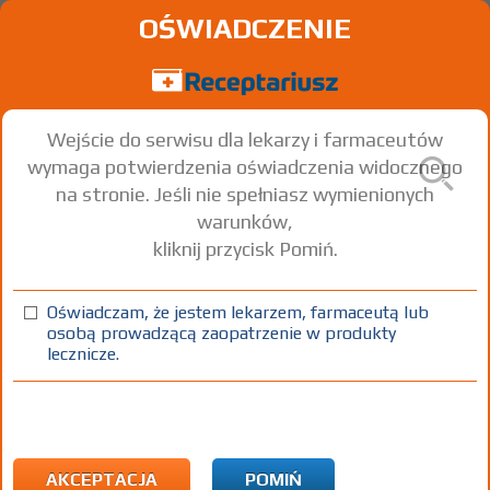
OŚWIADCZENIE
Wejście do serwisu dla lekarzy i farmaceutów
wymaga potwierdzenia oświadczenia widocznego
na stronie. Jeśli nie spełniasz wymienionych
warunków,
kliknij przycisk Pomiń.
Astrium
Rosuvastatin
Oświadczam, że jestem lekarzem, farmaceutą lub
osobą prowadzącą zaopatrzenie w produkty
tabl. powl.
5 mg
30 szt.
Doustnie
lecznicze.
100%
Rx
X
AKCEPTACJA
POMIŃ