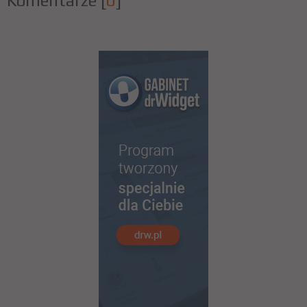
Komentarze
[
0
]