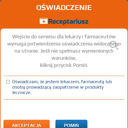
OŚWIADCZENIE
Wejście do serwisu dla lekarzy i farmaceutów
wymaga potwierdzenia oświadczenia widocznego
na stronie. Jeśli nie spełniasz wymienionych
warunków,
kliknij przycisk Pomiń.
Atrodil
Ipratropium bromide
Oświadczam, że jestem lekarzem, farmaceutą lub
osobą prowadzącą zaopatrzenie w produkty
aerozol inhal.
20
1 poj. 10 ml
Wziewnie
lecznicze.
[roztw.]
µg/dawkę
(200 dawek)
(1)
(2)
(3)
(4)
100%
R
75+
C
DZ
Rx
19,79
3,56
bezpł.
bezpł.
bezpł.
1)
Astma
Przewlekła obturacyjna choroba płuc
Eozynofilowe
AKCEPTACJA
POMIŃ
zapalenie oskrzeli