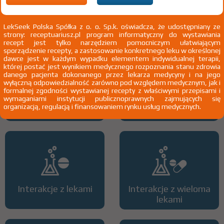
2)
Pacjenci 65+
3)
Kobiety w ciąży
LekSeek Polska Spółka z o. o. Sp.k. oświadcza, że udostępniany ze
4)
Pacjenci do ukończenia 18 roku życia
strony: receptuariusz.pl program informatyczny do wystawiania
recept jest tylko narzędziem pomocniczym ułatwiającym
sporządzenie recepty, a zastosowanie konkretnego leku w określonej
dawce jest w każdym wypadku elementem indywidualnej terapii,
której postać jest wynikiem medycznego rozpoznania stanu zdrowia
danego pacjenta dokonanego przez lekarza medycyny i na jego
wyłączną odpowiedzialność zarówno pod względem medycznym, jak i
formalnej zgodności wystawianej recepty z właściwymi przepisami i
wymaganiami instytucji publicznoprawnych zajmujących się
Wszystkie dawki leku
ATC
organizacją, regulacją i finansowaniem rynku usług medycznych.
Interakcje z lekami
Interakcje z wieloma
lekami