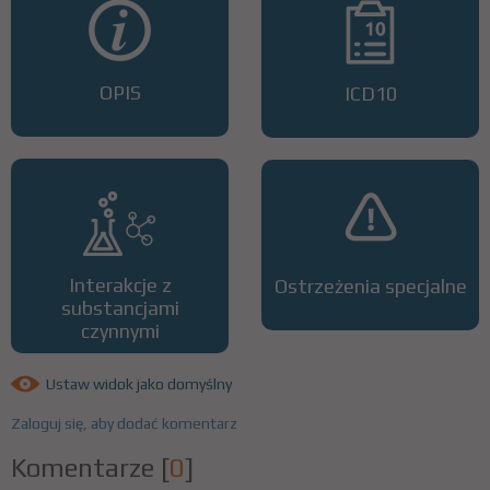
OPIS
ICD10
Interakcje z
Ostrzeżenia specjalne
substancjami
czynnymi
Ustaw widok jako domyślny
Zaloguj się, aby dodać komentarz
Komentarze
[
0
]