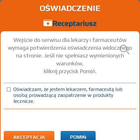
OŚWIADCZENIE
Wejście do serwisu dla lekarzy i farmaceutów
wymaga potwierdzenia oświadczenia widocznego
na stronie. Jeśli nie spełniasz wymienionych
warunków,
kliknij przycisk Pomiń.
Bimifree Combi
Bimatoprost + Timolol
Oświadczam, że jestem lekarzem, farmaceutą lub
osobą prowadzącą zaopatrzenie w produkty
Na
krople do oczu
(0,3 mg + 5
3 but.
lecznicze.
spojówkę
[roztw.]
mg)/ml
3 ml
oka
(1)
(2)
(3)
100%
R
75+
DZ
Rx
116,76
19,29
bezpł.
bezpł.
AKCEPTACJA
POMIŃ
1)
Jaskra