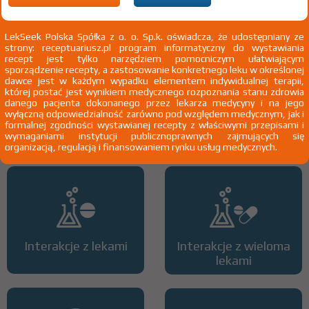
2)
Pacjenci 65+
3)
Pacjenci do ukończenia 18 roku życia
LekSeek Polska Spółka z o. o. Sp.k. oświadcza, że udostępniany ze
strony: receptuariusz.pl program informatyczny do wystawiania
recept jest tylko narzędziem pomocniczym ułatwiającym
sporządzenie recepty, a zastosowanie konkretnego leku w określonej
dawce jest w każdym wypadku elementem indywidualnej terapii,
której postać jest wynikiem medycznego rozpoznania stanu zdrowia
danego pacjenta dokonanego przez lekarza medycyny i na jego
wyłączną odpowiedzialność zarówno pod względem medycznym, jak i
Wszystkie dawki leku
ATC
formalnej zgodności wystawianej recepty z właściwymi przepisami i
wymaganiami instytucji publicznoprawnych zajmujących się
organizacją, regulacją i finansowaniem rynku usług medycznych.
Interakcje z lekami
Interakcje z wieloma
lekami