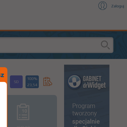
Zaloguj
100%
SD
23,54