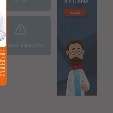
ICD10
Ostrzeżenia specjalne
ny:
ziem
ku w
órej
nta
 pod
wymi
cją,