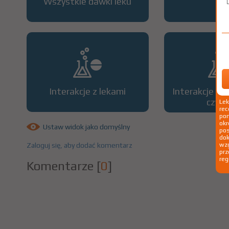
Wszystkie dawki leku
OP
Interakcje z lekami
Interakcje z 
czyn
Le
rec
pom
okr
Ustaw widok jako domyślny
po
dok
Zaloguj się, aby dodać komentarz
wzg
prz
reg
Komentarze
[
0
]