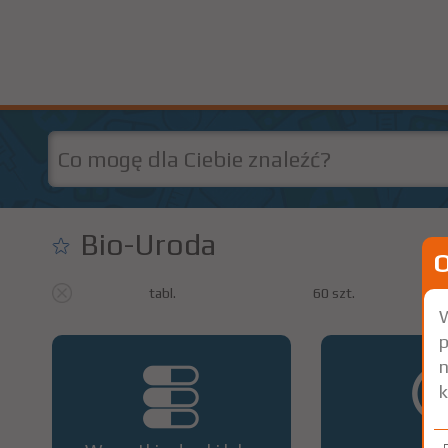
Bio-Uroda
tabl.
60 szt.
W
p
n
k