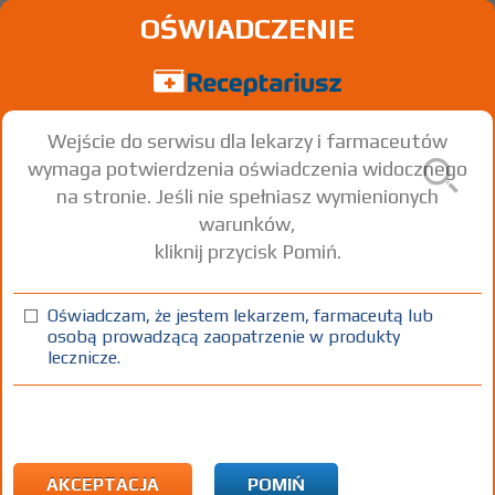
OŚWIADCZENIE
Wejście do serwisu dla lekarzy i farmaceutów
wymaga potwierdzenia oświadczenia widocznego
na stronie. Jeśli nie spełniasz wymienionych
warunków,
kliknij przycisk Pomiń.
®
Biotebal
Max
Biotin
Oświadczam, że jestem lekarzem, farmaceutą lub
osobą prowadzącą zaopatrzenie w produkty
tabl.
10 mg
60 szt.
Doustnie
lecznicze.
100%
OTC
65,08
AKCEPTACJA
POMIŃ