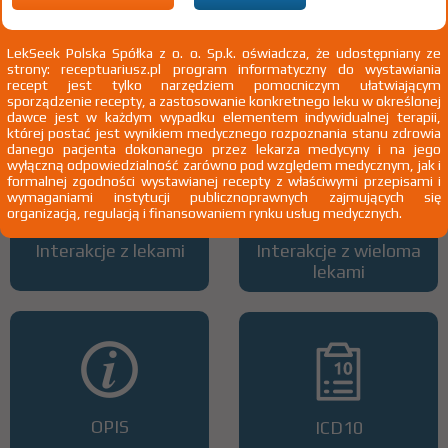
LekSeek Polska Spółka z o. o. Sp.k. oświadcza, że udostępniany ze
strony: receptuariusz.pl program informatyczny do wystawiania
Wszystkie dawki leku
ATC
recept jest tylko narzędziem pomocniczym ułatwiającym
sporządzenie recepty, a zastosowanie konkretnego leku w określonej
dawce jest w każdym wypadku elementem indywidualnej terapii,
której postać jest wynikiem medycznego rozpoznania stanu zdrowia
danego pacjenta dokonanego przez lekarza medycyny i na jego
wyłączną odpowiedzialność zarówno pod względem medycznym, jak i
formalnej zgodności wystawianej recepty z właściwymi przepisami i
wymaganiami instytucji publicznoprawnych zajmujących się
organizacją, regulacją i finansowaniem rynku usług medycznych.
Interakcje z lekami
Interakcje z wieloma
lekami
OPIS
ICD10