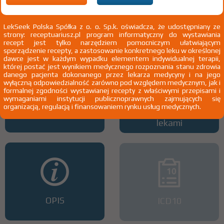
Wszystkie dawki leku
ATC
LekSeek Polska Spółka z o. o. Sp.k. oświadcza, że udostępniany ze
strony: receptuariusz.pl program informatyczny do wystawiania
recept jest tylko narzędziem pomocniczym ułatwiającym
sporządzenie recepty, a zastosowanie konkretnego leku w określonej
dawce jest w każdym wypadku elementem indywidualnej terapii,
której postać jest wynikiem medycznego rozpoznania stanu zdrowia
danego pacjenta dokonanego przez lekarza medycyny i na jego
wyłączną odpowiedzialność zarówno pod względem medycznym, jak i
formalnej zgodności wystawianej recepty z właściwymi przepisami i
wymaganiami instytucji publicznoprawnych zajmujących się
organizacją, regulacją i finansowaniem rynku usług medycznych.
Interakcje z lekami
Interakcje z wieloma
lekami
OPIS
ICD10