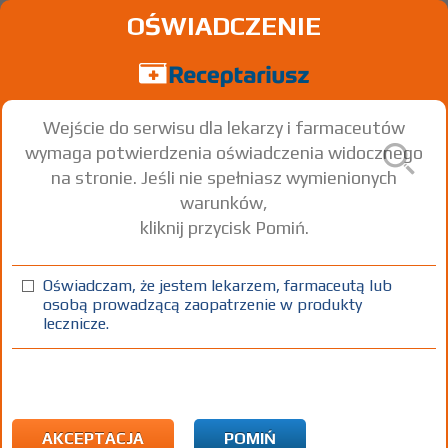
OŚWIADCZENIE
Wejście do serwisu dla lekarzy i farmaceutów
wymaga potwierdzenia oświadczenia widocznego
na stronie. Jeśli nie spełniasz wymienionych
warunków,
kliknij przycisk Pomiń.
Bobolen Wit. D+K
Oświadczam, że jestem lekarzem, farmaceutą lub
kaps. twist-off
30 szt.
Doustnie
osobą prowadzącą zaopatrzenie w produkty
lecznicze.
100%
ŚŻ
11,99
AKCEPTACJA
POMIŃ