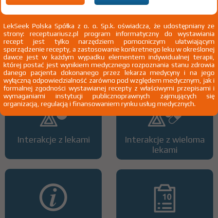
LekSeek Polska Spółka z o. o. Sp.k. oświadcza, że udostępniany ze
strony: receptuariusz.pl program informatyczny do wystawiania
recept jest tylko narzędziem pomocniczym ułatwiającym
sporządzenie recepty, a zastosowanie konkretnego leku w określonej
Wszystkie dawki leku
ATC
dawce jest w każdym wypadku elementem indywidualnej terapii,
której postać jest wynikiem medycznego rozpoznania stanu zdrowia
danego pacjenta dokonanego przez lekarza medycyny i na jego
wyłączną odpowiedzialność zarówno pod względem medycznym, jak i
formalnej zgodności wystawianej recepty z właściwymi przepisami i
wymaganiami instytucji publicznoprawnych zajmujących się
organizacją, regulacją i finansowaniem rynku usług medycznych.
Interakcje z lekami
Interakcje z wieloma
lekami