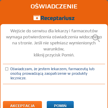
OŚWIADCZENIE
Wejście do serwisu dla lekarzy i farmaceutów
wymaga potwierdzenia oświadczenia widocznego
na stronie. Jeśli nie spełniasz wymienionych
warunków,
kliknij przycisk Pomiń.
Bosulif
Bosutinib
Oświadczam, że jestem lekarzem, farmaceutą lub
osobą prowadzącą zaopatrzenie w produkty
tabl. powl.
100 mg
28 szt.
Doustnie
lecznicze.
(1)
CHB
B
Rx-z
1221,89
bezpł.
1)
Chemioterapia
AKCEPTACJA
POMIŃ