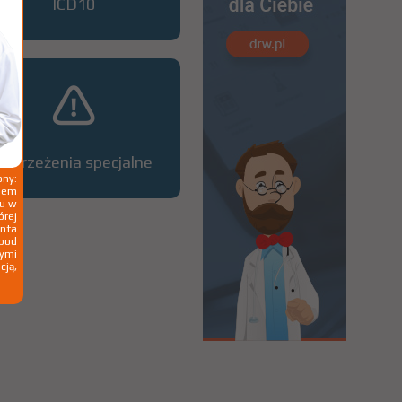
ICD10
Ostrzeżenia specjalne
ny:
ziem
ku w
órej
nta
 pod
wymi
cją,