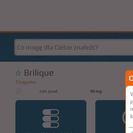
Brilique
Ticagrelor
tabl. powl.
90 mg
56 
W
p
n
k