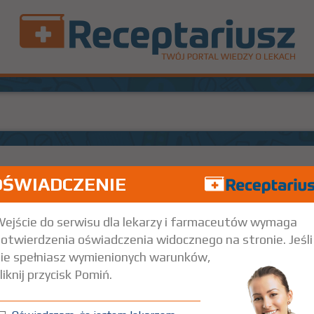
OŚWIADCZENIE
szt.
Doustnie
ejście do serwisu dla lekarzy i farmaceutów wymaga
otwierdzenia oświadczenia widocznego na stronie. Jeśli
ie spełniasz wymienionych warunków,
liknij przycisk Pomiń.