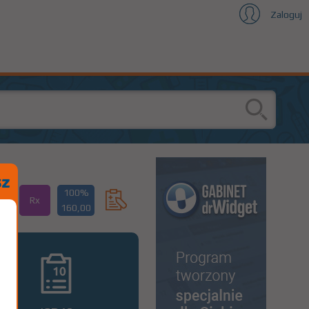
Zaloguj
100%
Rx
160,00