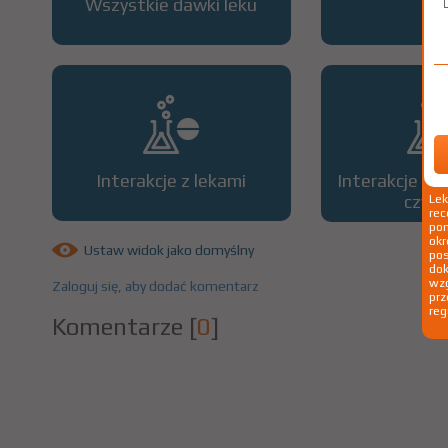
Wszystkie dawki leku
OP
Interakcje z lekami
Interakcje z 
czyn
Le
rec
pom
okr
Ustaw widok jako domyślny
po
dok
wzg
Zaloguj się, aby dodać komentarz
prz
reg
Komentarze
[
0
]