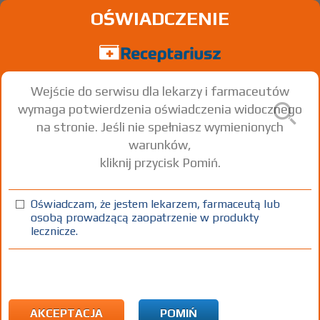
OŚWIADCZENIE
Wejście do serwisu dla lekarzy i farmaceutów
wymaga potwierdzenia oświadczenia widocznego
na stronie. Jeśli nie spełniasz wymienionych
warunków,
kliknij przycisk Pomiń.
Bufomix Easyhaler
Budesonide + Formoterol
Oświadczam, że jestem lekarzem, farmaceutą lub
osobą prowadzącą zaopatrzenie w produkty
prosz. do
80/4,5
1 inhal. (120
Wziewnie
lecznicze.
inhal.
µg/dawkę
dawek)
(1)
(2)
(3)
(4)
100%
R
75+
C
DZ
Rx
134,19
29,39
bezpł.
bezpł.
bezpł.
1)
Astma
Przewlekła obturacyjna choroba płuc
Eozynofilowe
AKCEPTACJA
POMIŃ
zapalenie oskrzeli