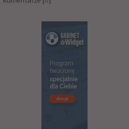
Komentarze
[
0
]