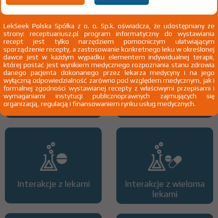
2)
Pacjenci 65+
3)
Kobiety w ciąży
LekSeek Polska Spółka z o. o. Sp.k. oświadcza, że udostępniany ze
4)
Pacjenci do ukończenia 18 roku życia
strony: receptuariusz.pl program informatyczny do wystawiania
recept jest tylko narzędziem pomocniczym ułatwiającym
sporządzenie recepty, a zastosowanie konkretnego leku w określonej
dawce jest w każdym wypadku elementem indywidualnej terapii,
której postać jest wynikiem medycznego rozpoznania stanu zdrowia
danego pacjenta dokonanego przez lekarza medycyny i na jego
wyłączną odpowiedzialność zarówno pod względem medycznym, jak i
formalnej zgodności wystawianej recepty z właściwymi przepisami i
wymaganiami instytucji publicznoprawnych zajmujących się
Wszystkie dawki leku
ATC
organizacją, regulacją i finansowaniem rynku usług medycznych.
Interakcje z lekami
Interakcje z wieloma
lekami