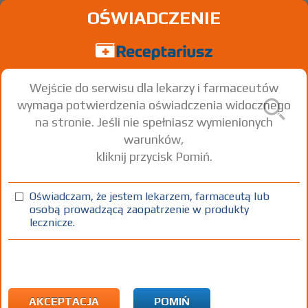
OŚWIADCZENIE
Wejście do serwisu dla lekarzy i farmaceutów
wymaga potwierdzenia oświadczenia widocznego
na stronie. Jeśli nie spełniasz wymienionych
warunków,
kliknij przycisk Pomiń.
Bupivacainum hydrochloricum
WZF 0,5%
Oświadczam, że jestem lekarzem, farmaceutą lub
osobą prowadzącą zaopatrzenie w produkty
Bupivacaine hydrochloride
lecznicze.
inj. [roztw.]
5 mg/ml
10 amp. 10 ml
Iniekcje
100%
Rx
43,66
AKCEPTACJA
POMIŃ