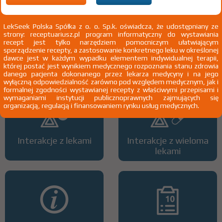
LekSeek Polska Spółka z o. o. Sp.k. oświadcza, że udostępniany ze
strony: receptuariusz.pl program informatyczny do wystawiania
recept jest tylko narzędziem pomocniczym ułatwiającym
sporządzenie recepty, a zastosowanie konkretnego leku w określonej
Wszystkie dawki leku
ATC
dawce jest w każdym wypadku elementem indywidualnej terapii,
której postać jest wynikiem medycznego rozpoznania stanu zdrowia
danego pacjenta dokonanego przez lekarza medycyny i na jego
wyłączną odpowiedzialność zarówno pod względem medycznym, jak i
formalnej zgodności wystawianej recepty z właściwymi przepisami i
wymaganiami instytucji publicznoprawnych zajmujących się
organizacją, regulacją i finansowaniem rynku usług medycznych.
Interakcje z lekami
Interakcje z wieloma
lekami